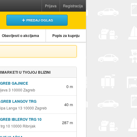
Prijava
Registracija
PREDAJ OGLAS
Obavijesti o akcijama
Popis za kupnju
MARKETI U TVOJOJ BLIZINI
AGREB GAJNICE
0 m
jeva 3 10000 Zagreb
AGREB LANGOV TRG
40 m
sipa Langa 13 10000 Zagreb
GREB IBLEROV TRG 10
287 m
v trg 10 10000 Ribnjak