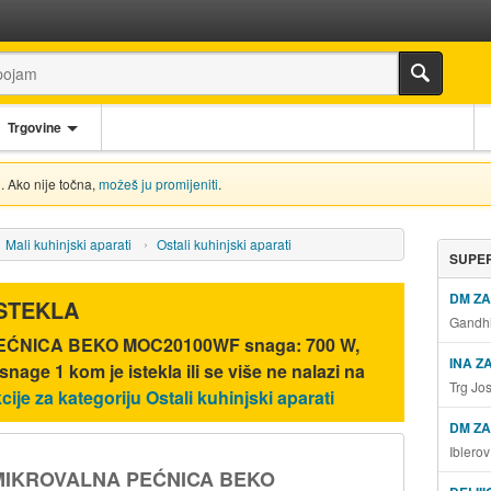
Trgovine
. Ako nije točna,
možeš ju promijeniti
.
Mali kuhinjski aparati
Ostali kuhinjski aparati
SUPER
DM Z
ISTEKLA
Gandhi
ĆNICA BEKO MOC20100WF snaga: 700 W,
INA Z
a snage 1 kom
je istekla ili se više ne nalazi na
Trg Jo
cije za kategoriju Ostali kuhinjski aparati
DM ZA
Iblero
MIKROVALNA PEĆNICA BEKO