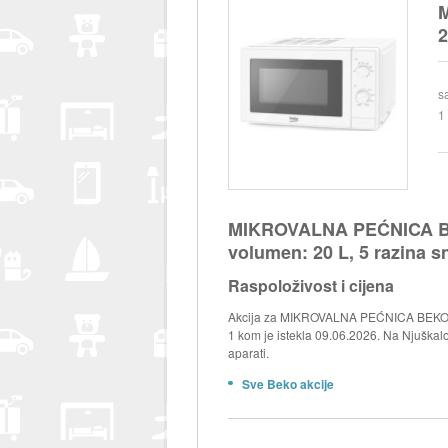
M
2
s
1
MIKROVALNA PEĆNICA B
volumen: 20 L, 5 razina 
Raspoloživost i cijena
Akcija za MIKROVALNA PEĆNICA BEKO M
1 kom je istekla 09.06.2026. Na Njuškalo 
aparati.
Sve Beko akcije