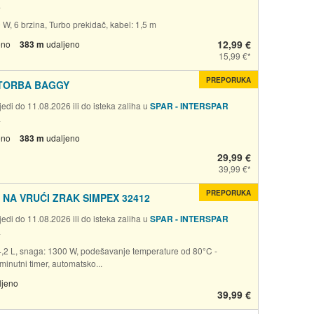
a
W, 6 brzina, Turbo prekidač, kabel: 1,5 m
12,99 €
eno
383 m
udaljeno
15,99 €
PREPORUKA
TORBA BAGGY
edi do 11.08.2026 ili do isteka zaliha u
SPAR - INTERSPAR
a
eno
383 m
udaljeno
29,99 €
39,99 €
PREPORUKA
 NA VRUĆI ZRAK SIMPEX 32412
edi do 11.08.2026 ili do isteka zaliha u
SPAR - INTERSPAR
a
 4,2 L, snaga: 1300 W, podešavanje temperature od 80°C -
inutni timer, automatsko...
ljeno
39,99 €