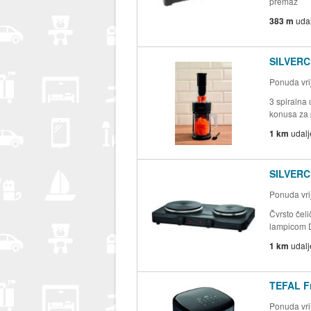
premaz
383 m
uda
SILVERCRE
Ponuda vrij
3 spiralna
konusa za p
1 km
udal
SILVERC
Ponuda vrij
Čvrsto čeli
lampicom D
1 km
udal
TEFAL Fr
Ponuda vrij