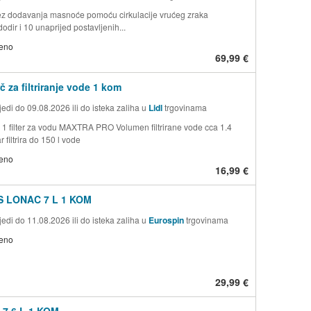
z dodavanja masnoće pomoću cirkulacije vrućeg zraka
odir i 10 unaprijed postavljenih...
jeno
69,99 €
č za filtriranje vode 1 kom
edi do 09.08.2026 ili do isteka zaliha u
Lidl
trgovinama
i 1 filter za vodu MAXTRA PRO Volumen filtrirane vode cca 1.4
ar filtrira do 150 l vode
jeno
16,99 €
 LONAC 7 L 1 KOM
edi do 11.08.2026 ili do isteka zaliha u
Eurospin
trgovinama
jeno
29,99 €