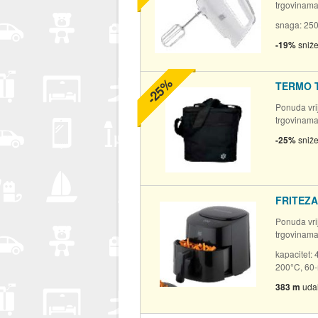
trgovinam
snaga: 250 
-19%
sniž
-25%
TERMO 
Ponuda vrij
trgovinam
-25%
sniž
FRITEZA
Ponuda vrij
trgovinam
kapacitet:
200°C, 60-m
383 m
uda