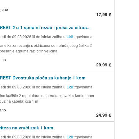
ljeno
17,99 €
ST 2 u 1 spiralni rezač i preša za citrus...
edi do 09.08.2026 ili do isteka zaliha u
Lidl
trgovinama
 umetka za rezanje s oštricama od nehrđajućeg čelika 2
rešanje agruma različitih veličina
jeno
29,99 €
REST Dvostruka ploča za kuhanje 1 kom
edi do 09.08.2026 ili do isteka zaliha u
Lidl
trgovinama
čno kućište 2 regulatora temperature, svaki s kontrolnom
užina kabela: cca 1 m
jeno
24,99 €
iteza na vrući zrak 1 kom
edi do 09.08.2026 ili do isteka zaliha u
Lidl
trgovinama