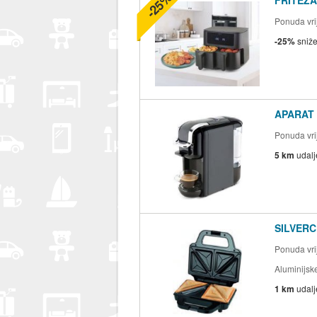
-25%
FRITEZA
Ponuda vrij
-25%
sniž
APARAT 
Ponuda vrij
5 km
udal
SILVERCR
Ponuda vrij
Aluminijsk
1 km
udal