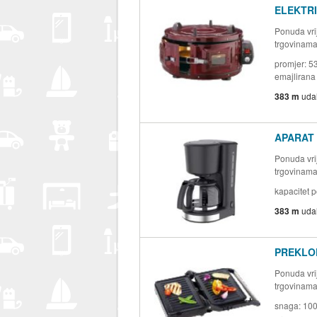
ELEKTRI
Ponuda vrij
trgovinam
promjer: 5
emajlirana 
383 m
uda
APARAT 
Ponuda vrij
trgovinam
kapacitet p
383 m
uda
PREKLOP
Ponuda vrij
trgovinam
snaga: 100