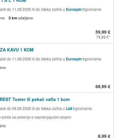
 7,6 L 1 KOM
edi do 11.08.2026 ili do isteka zaliha u
Eurospin
trgovinama
eno
5 km
udaljeno
59,99 €
79,99 €
ZA KAVU 1 KOM
edi do 11.08.2026 ili do isteka zaliha u
Eurospin
trgovinama
jeno
69,99 €
EST Toster ili pekač vafla 1 kom
edi do 09.08.2026 ili do isteka zaliha u
Lidl
trgovinama
e ploče za pečenje s neprianjajućim slojem
jeno
8,99 €