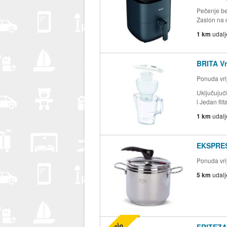
Pečenje be
Zaslon na d
1 km
udal
BRITA Vr
Ponuda vrij
Uključujuć
l Jedan filt
1 km
udal
EKSPRES
Ponuda vrij
5 km
udal