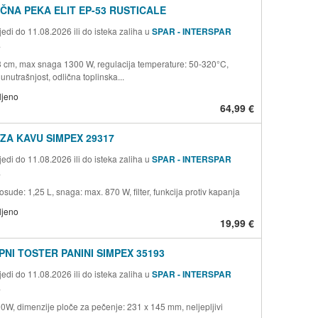
ČNA PEKA ELIT EP-53 RUSTICALE
edi do 11.08.2026 ili do isteka zaliha u
SPAR - INTERSPAR
a
3 cm, max snaga 1300 W, regulacija temperature: 50-320°C,
unutrašnjost, odlična toplinska...
ljeno
64,99 €
ZA KAVU SIMPEX 29317
edi do 11.08.2026 ili do isteka zaliha u
SPAR - INTERSPAR
a
osude: 1,25 L, snaga: max. 870 W, filter, funkcija protiv kapanja
ljeno
19,99 €
NI TOSTER PANINI SIMPEX 35193
edi do 11.08.2026 ili do isteka zaliha u
SPAR - INTERSPAR
a
0W, dimenzije ploče za pečenje: 231 x 145 mm, neljepljivi