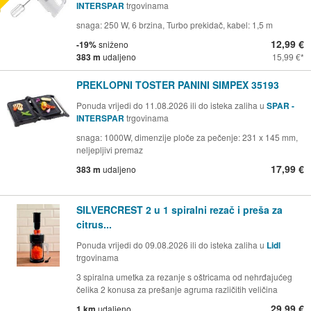
INTERSPAR
trgovinama
snaga: 250 W, 6 brzina, Turbo prekidač, kabel: 1,5 m
12,99 €
-19%
sniženo
383 m
udaljeno
15,99 €
PREKLOPNI TOSTER PANINI SIMPEX 35193
Ponuda vrijedi do 11.08.2026 ili do isteka zaliha u
SPAR -
INTERSPAR
trgovinama
snaga: 1000W, dimenzije ploče za pečenje: 231 x 145 mm,
neljepljivi premaz
17,99 €
383 m
udaljeno
SILVERCREST 2 u 1 spiralni rezač i preša za
citrus...
Ponuda vrijedi do 09.08.2026 ili do isteka zaliha u
Lidl
trgovinama
3 spiralna umetka za rezanje s oštricama od nehrđajućeg
čelika 2 konusa za prešanje agruma različitih veličina
29,99 €
1 km
udaljeno