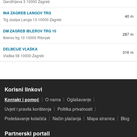
Gandhijeva 3 10000 Zagreb
INA ZAGREB LANGOV TRG
40 m
Trg Josipa Langa 13 10000 Zagreb
DM ZAGREB IBLEROV TRG 10
287 m
Iblerov trg 10 10000 Ribnjak
DELIIICIJE VLAŠKA
316 m
Vlaška 58 10000 Zagreb
Korisni linkovi
Kontakt i pomoć
O nama
Oglašavanje
Uvjeti i pravila korištenja
Politika privatnosti
Podešavanje kolačića
Način plaćanja
Mapa stranica
Blog
Partnerski portali