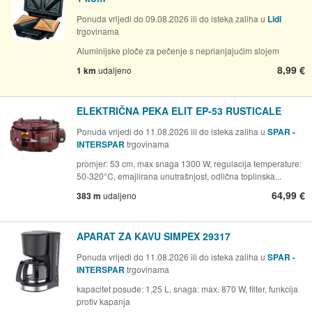
Ponuda vrijedi do 09.08.2026 ili do isteka zaliha u
Lidl
trgovinama
Aluminijske ploče za pečenje s neprianjajućim slojem
8,99 €
1 km
udaljeno
ELEKTRIČNA PEKA ELIT EP-53 RUSTICALE
Ponuda vrijedi do 11.08.2026 ili do isteka zaliha u
SPAR -
INTERSPAR
trgovinama
promjer: 53 cm, max snaga 1300 W, regulacija temperature:
50-320°C, emajlirana unutrašnjost, odlična toplinska...
64,99 €
383 m
udaljeno
APARAT ZA KAVU SIMPEX 29317
Ponuda vrijedi do 11.08.2026 ili do isteka zaliha u
SPAR -
INTERSPAR
trgovinama
kapacitet posude: 1,25 L, snaga: max. 870 W, filter, funkcija
protiv kapanja