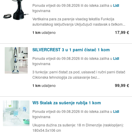
Ponuda vrijedi do 09.08.2026 ili do isteka zaliha u
Lidl
trgovinama
Vertikalna para za parenje visećeg tekstila Funkcija
automatskog isključivanja Uključujući nastavak s četkom...
17,99 €
1 km
udaljeno
SILVERCREST 3 u 1 parni čistač 1 kom
Ponuda vrijedi do 09.08.2026 ili do isteka zaliha u
Lidl
trgovinama
3 funkcije: parni čistač za pod, usisavač i ručni parni čistač
Ciklonska tehnologija za usisavanje bez...
99,99 €
1 km
udaljeno
W5 Stalak za sušenje rublja 1 kom
Ponuda vrijedi do 09.08.2026 ili do isteka zaliha u
Lidl
trgovinama
Ukupna dužina za sušenje: 18 m Dimenzije (rasklopljen):
180x54.5x106 cm