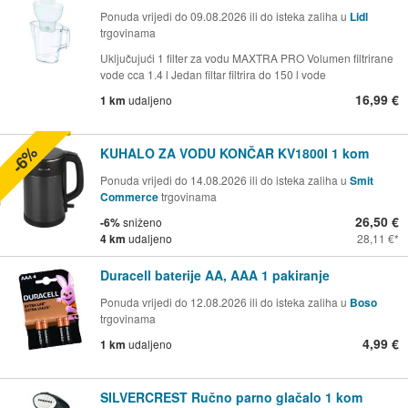
Ponuda vrijedi do 09.08.2026 ili do isteka zaliha u
Lidl
trgovinama
Uključujući 1 filter za vodu MAXTRA PRO Volumen filtrirane
vode cca 1.4 l Jedan filtar filtrira do 150 l vode
16,99 €
1 km
udaljeno
-6%
KUHALO ZA VODU KONČAR KV1800I 1 kom
Ponuda vrijedi do 14.08.2026 ili do isteka zaliha u
Smit
Commerce
trgovinama
26,50 €
-6%
sniženo
4 km
udaljeno
28,11 €
Duracell baterije AA, AAA 1 pakiranje
Ponuda vrijedi do 12.08.2026 ili do isteka zaliha u
Boso
trgovinama
4,99 €
1 km
udaljeno
SILVERCREST Ručno parno glačalo 1 kom