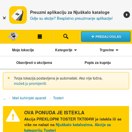
Preuzmi aplikaciju za Njuškalo kataloge
Gdje su akcije? Besplatno preuzimanje aplikacije!
PREDAJ OGLAS
Moja lokacija
Kategorije
Trgovine
Obavijesti o akcijama
Popis za kupnju
Tvoja lokacija postavljena je automatski. Ako nije točna,
možeš ju promijeniti
.
Mali kuhinjski aparati
Tosteri
OVA PONUDA JE ISTEKLA
Akcija
PREKLOPNI TOSTER TKT004W
je istekla ili se
više ne nalazi na
Njuškalo katalozima
.
Akcije za
kategoriju Tosteri