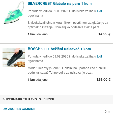
SILVERCREST Glačalo na paru 1 kom
Ponuda vrijedi do 09.08.2026 ili do isteka zaliha u
Lidl
trgovinama
S visokokvalitetnom keramičkom površinom za glačanje za
optimalno klizanje Promjenjivo podesiva stalna para...
14,99 €
1 km
udaljeno
BOSCH 2 u 1 bežični usisavač 1 kom
Ponuda vrijedi do 09.08.2026 ili do isteka zaliha u
Lidl
trgovinama
Model: Readyy’y Serie 2 Fleksibilna uporaba kao ručni ili
podni usisavač Tehnologija za usisavanje bez...
129,00 €
1 km
udaljeno
SUPERMARKETI U TVOJOJ BLIZINI
DM ZAGREB GAJNICE
0 m