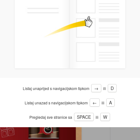
→
D
Listaj unaprijed s navigacijskom tipkom
ili
←
A
Listaj unazad s navigacijskom tipkom
ili
SPACE
W
Pregledaj sve stranice sa
ili