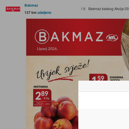
Bakmaz
1/8
Bakmaz katalog Akcija 03.06.
137 km
udaljeno