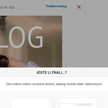
Podijeli katalog
-31.12.2025.
JESTE LI ZNALI...?
Osim klikom mišem na bočne strelice, katalog možete listati i tipkovnicom!