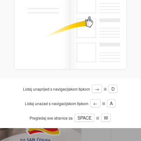
→
D
Listaj unaprijed s navigacijskom tipkom
ili
←
A
Listaj unazad s navigacijskom tipkom
ili
SPACE
W
Pregledaj sve stranice sa
ili