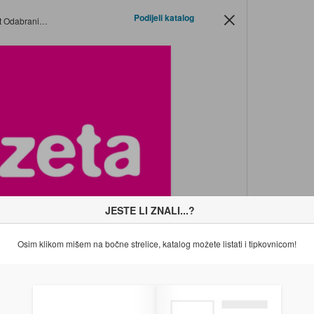
Podijeli katalog
.07.-20.07.2025.
JESTE LI ZNALI...?
Osim klikom mišem na bočne strelice, katalog možete listati i tipkovnicom!