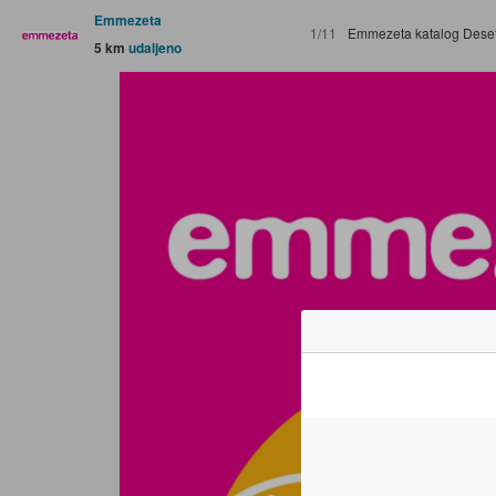
Emmezeta
1/11
Emmezeta katalog Deset Odabranih 10
5 km
udaljeno