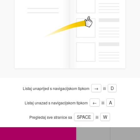
→
D
Listaj unaprijed s navigacijskom tipkom
ili
←
A
Listaj unazad s navigacijskom tipkom
ili
SPACE
W
Pregledaj sve stranice sa
ili