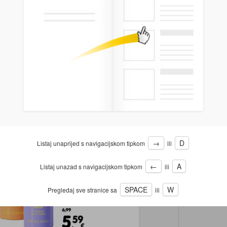
→
D
Listaj unaprijed s navigacijskom tipkom
ili
←
A
Listaj unazad s navigacijskom tipkom
ili
SPACE
W
Pregledaj sve stranice sa
ili