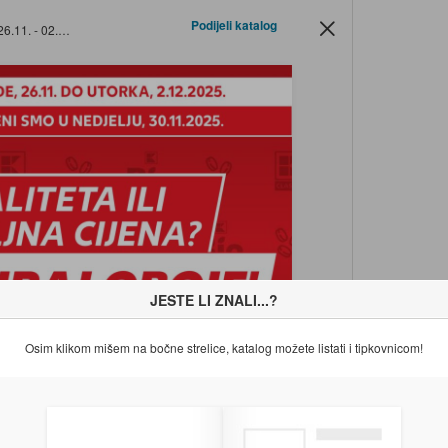
Podijeli katalog
 - 02.12.2025.
JESTE LI ZNALI...?
Osim klikom mišem na bočne strelice, katalog možete listati i tipkovnicom!