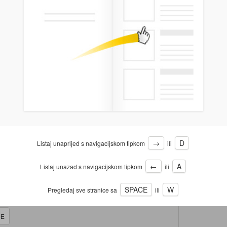
→
D
Listaj unaprijed s navigacijskom tipkom
ili
←
A
Listaj unazad s navigacijskom tipkom
ili
SPACE
W
Pregledaj sve stranice sa
ili
JE