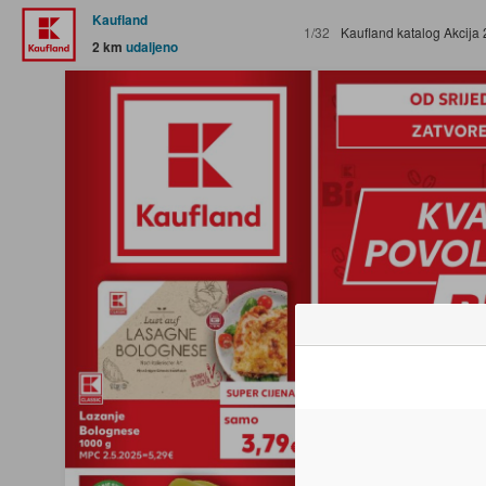
Kaufland
1/32
Kaufland katalog Akcija 26.11.
2 km
udaljeno