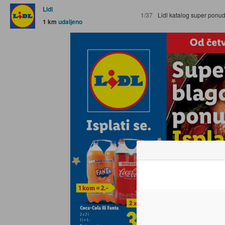
Lidl
1/37
Lidl katalog super ponuda od Četvrtka 
1 km
udaljeno