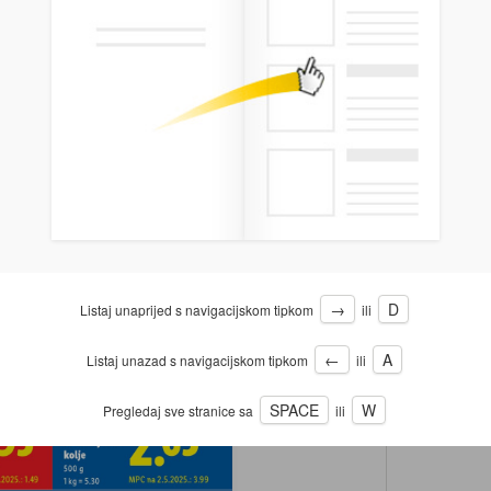
→
D
Listaj unaprijed s navigacijskom tipkom
ili
←
A
Listaj unazad s navigacijskom tipkom
ili
SPACE
W
Pregledaj sve stranice sa
ili