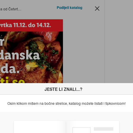
Podijeli katalog
11.12.-14.12.2025.
JESTE LI ZNALI...?
Osim klikom mišem na bočne strelice, katalog možete listati i tipkovnicom!