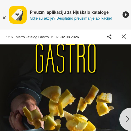
Preuzmi aplikaciju za Njuškalo kataloge
Gdje su akcije? Besplatno preuzimanje aplikacije!
1/16
Metro katalog Gastro 01.07.-02.08.2026.