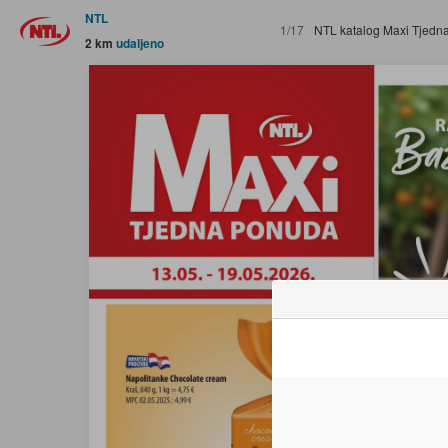
NTL
1/17
NTL katalog Maxi Tjedna ponuda 13.
2 km
udaljeno