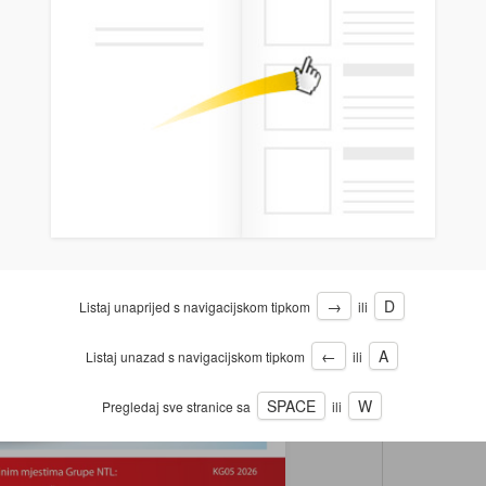
→
D
Listaj unaprijed s navigacijskom tipkom
ili
←
A
Listaj unazad s navigacijskom tipkom
ili
SPACE
W
Pregledaj sve stranice sa
ili