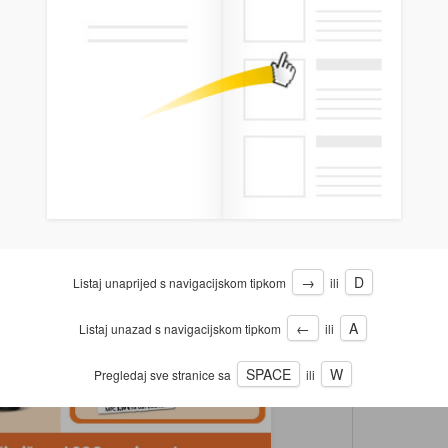
→
D
Listaj unaprijed s navigacijskom tipkom
ili
←
A
Listaj unazad s navigacijskom tipkom
ili
SPACE
W
Pregledaj sve stranice sa
ili