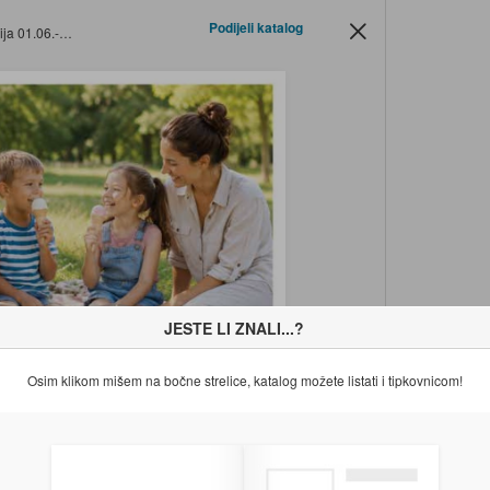
Podijeli katalog
6.-15.06.2026.
JESTE LI ZNALI...?
Osim klikom mišem na bočne strelice, katalog možete listati i tipkovnicom!