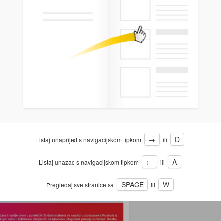
→
D
Listaj unaprijed s navigacijskom tipkom
ili
←
A
Listaj unazad s navigacijskom tipkom
ili
SPACE
W
Pregledaj sve stranice sa
ili