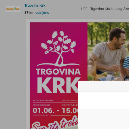
Trgovina Krk
1/20
Trgovina Krk katalog Akcija 01.0
87 km
udaljeno