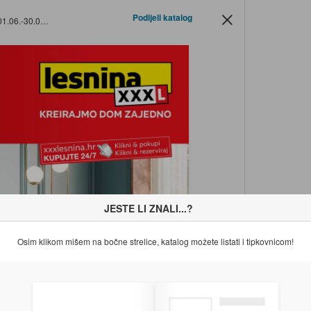
Podijeli katalog
.-30.06.2026.
JESTE LI ZNALI...?
Osim klikom mišem na bočne strelice, katalog možete listati i tipkovnicom!