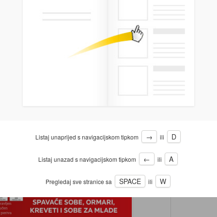
→
D
Listaj unaprijed s navigacijskom tipkom
ili
←
A
Listaj unazad s navigacijskom tipkom
ili
SPACE
W
Pregledaj sve stranice sa
ili