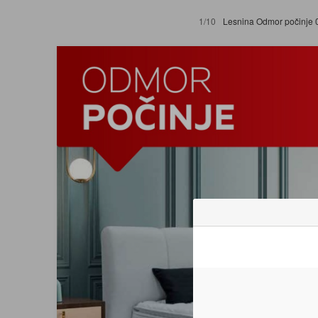
1/10
Lesnina Odmor počinje 01.06