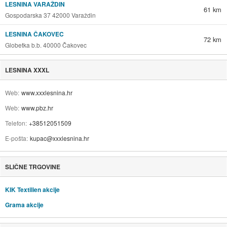
LESNINA VARAŽDIN
61 km
Gospodarska 37 42000 Varaždin
LESNINA ČAKOVEC
72 km
Globetka b.b. 40000 Čakovec
LESNINA XXXL
Web
www.xxxlesnina.hr
Web
www.pbz.hr
Telefon
+38512051509
E-pošta
kupac@xxxlesnina.hr
SLIČNE TRGOVINE
KIK Textilien akcije
Grama akcije