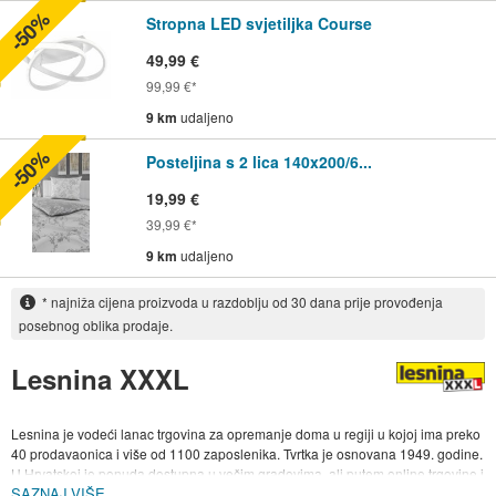
-50%
Stropna LED svjetiljka Course
49,99 €
99,99 €
9 km
udaljeno
-50%
Posteljina s 2 lica 140x200/6...
19,99 €
39,99 €
9 km
udaljeno
* najniža cijena proizvoda u razdoblju od 30 dana prije provođenja
posebnog oblika prodaje.
Lesnina XXXL
Lesnina je vodeći lanac trgovina za opremanje doma u regiji u kojoj ima preko
40 prodavaonica i više od 1100 zaposlenika. Tvrtka je osnovana 1949. godine.
U Hrvatskoj je ponuda dostupna u večim gradovima, ali putem online trgovine i
SAZNAJ VIŠE
u svakom kutku države. 2010. godine Lesnina se priključuje XXXL grupaciji.