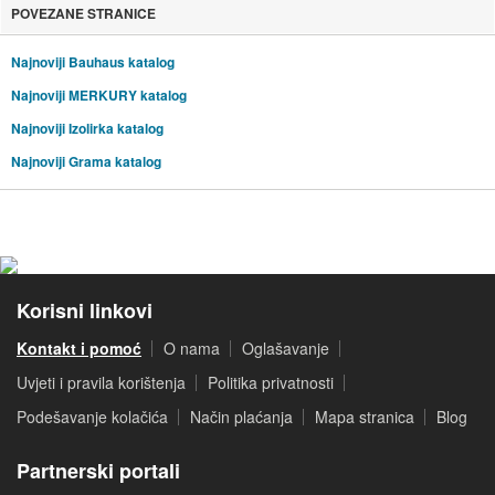
POVEZANE STRANICE
Najnoviji Bauhaus katalog
Najnoviji MERKURY katalog
Najnoviji Izolirka katalog
Najnoviji Grama katalog
Korisni linkovi
Kontakt i pomoć
O nama
Oglašavanje
Uvjeti i pravila korištenja
Politika privatnosti
Podešavanje kolačića
Način plaćanja
Mapa stranica
Blog
Partnerski portali