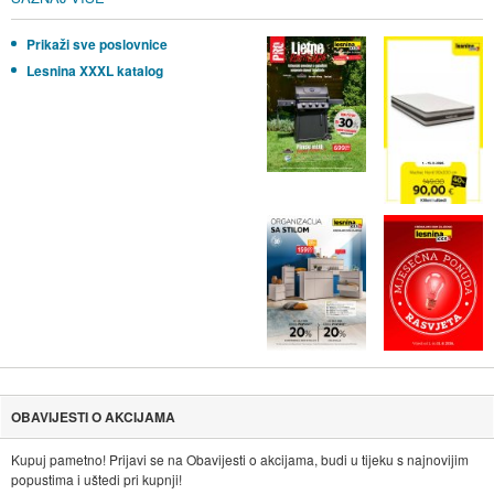
Prikaži sve poslovnice
Lesnina XXXL katalog
Radno vrijeme nedjeljom može varirati. Informacije o točnom radnom
vremenu poslovnica saznajte klikom na
link
.
OBAVIJESTI O AKCIJAMA
Kupuj pametno! Prijavi se na Obavijesti o akcijama, budi u tijeku s najnovijim
popustima i uštedi pri kupnji!