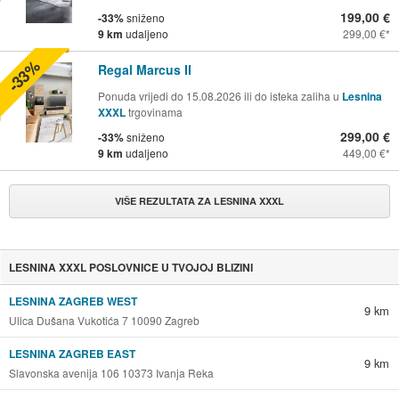
199,00 €
-33%
sniženo
9 km
udaljeno
299,00 €
-33%
Regal Marcus II
Ponuda vrijedi do 15.08.2026 ili do isteka zaliha u
Lesnina
XXXL
trgovinama
299,00 €
-33%
sniženo
9 km
udaljeno
449,00 €
VIŠE REZULTATA ZA LESNINA XXXL
LESNINA XXXL POSLOVNICE U TVOJOJ BLIZINI
LESNINA ZAGREB WEST
9 km
Ulica Dušana Vukotića 7 10090 Zagreb
LESNINA ZAGREB EAST
9 km
Slavonska avenija 106 10373 Ivanja Reka