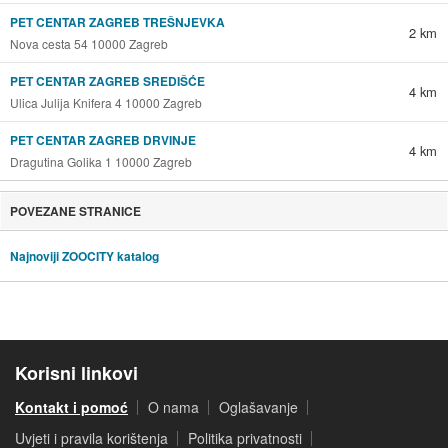
PET CENTAR ZAGREB TREŠNJEVKA
2 km
Nova cesta 54 10000 Zagreb
PET CENTAR ZAGREB SREDIŠĆE
4 km
Ulica Julija Knifera 4 10000 Zagreb
PET CENTAR ZAGREB DRVINJE
4 km
Dragutina Golika 1 10000 Zagreb
POVEZANE STRANICE
Najnoviji ZOOCITY katalog
Korisni linkovi
Kontakt i pomoć
O nama
Oglašavanje
Uvjeti i pravila korištenja
Politika privatnosti