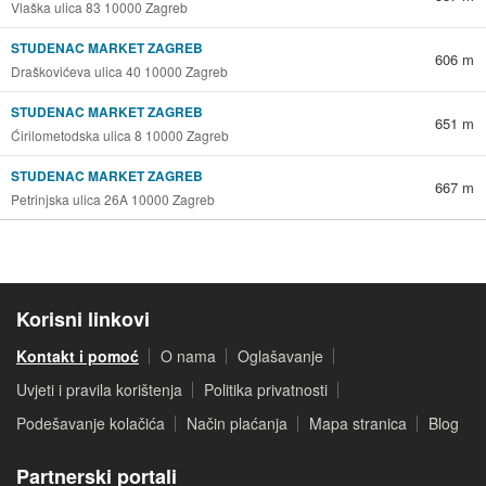
Vlaška ulica 83 10000 Zagreb
STUDENAC MARKET ZAGREB
606 m
Draškovićeva ulica 40 10000 Zagreb
STUDENAC MARKET ZAGREB
651 m
Ćirilometodska ulica 8 10000 Zagreb
STUDENAC MARKET ZAGREB
667 m
Petrinjska ulica 26A 10000 Zagreb
Korisni linkovi
Kontakt i pomoć
O nama
Oglašavanje
Uvjeti i pravila korištenja
Politika privatnosti
Podešavanje kolačića
Način plaćanja
Mapa stranica
Blog
Partnerski portali