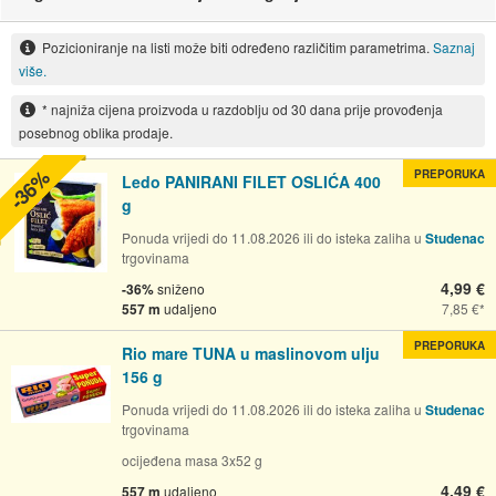
Pozicioniranje na listi može biti određeno različitim parametrima.
Saznaj
više.
* najniža cijena proizvoda u razdoblju od 30 dana prije provođenja
posebnog oblika prodaje.
-36%
PREPORUKA
Ledo PANIRANI FILET OSLIĆA 400
g
Ponuda vrijedi do 11.08.2026 ili do isteka zaliha u
Studenac
trgovinama
4,99 €
-36%
sniženo
557 m
udaljeno
7,85 €
PREPORUKA
Rio mare TUNA u maslinovom ulju
156 g
Ponuda vrijedi do 11.08.2026 ili do isteka zaliha u
Studenac
trgovinama
ocijeđena masa 3x52 g
4,49 €
557 m
udaljeno