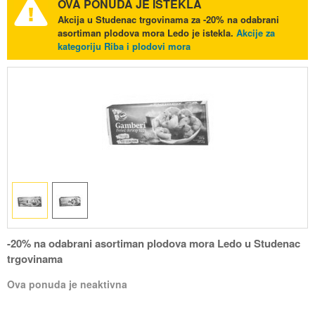
OVA PONUDA JE ISTEKLA
Akcija u Studenac trgovinama za -20% na odabrani
asortiman plodova mora Ledo je istekla.
Akcije za
kategoriju Riba i plodovi mora
-20% na odabrani asortiman plodova mora Ledo u Studenac
trgovinama
Ova ponuda je neaktivna