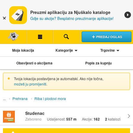
Preuzmi aplikaciju za Njuškalo kataloge
Gdje su akcije? Besplatno preuzimanje aplikacije!
PREDAJ OGLAS
Moja lokacija
Kategorije
Trgovine
Obavijesti o akcijama
Popis za kupnju
Tvoja lokacija postavljena je automatski. Ako nije točna,
možeš ju promijeniti
.
Prehrana
Riba i plodovi mora
Studenac
Zatvoreno
Udaljenost:
557 m
Akcije:
162
2
katalozi