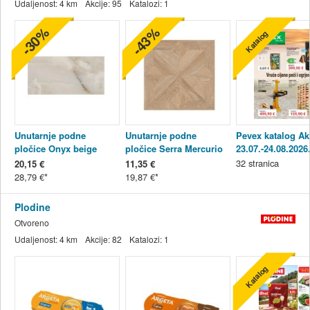
Udaljenost:
4 km
Akcije:
95
Katalozi:
1
-30%
-43%
Katalog
Unutarnje podne
Unutarnje podne
Pevex katalog Ak
pločice Onyx beige
pločice Serra Mercurio
23.07.-24.08.2026
60x120 cm, cm, 1. klasa
45x45, 1. klasa, 1,42 m²
32
stranica
20,15 €
11,35 €
1,44...
28,79 €
19,87 €
Plodine
Otvoreno
Udaljenost:
4 km
Akcije:
82
Katalozi:
1
Katalog