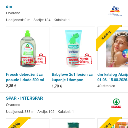
dm
Otvoreno
Udaljenost:
0 m
Akcije:
134
Katalozi:
1
Katalog
Frosch deterdžent za
Babylove 2u1 losion za
dm katalog Akcij
posuđe i dude 500 ml
kupanje i šampon
01.08.-15.08.2026
sensitive, 200 ml
2,35 €
40
stranica
1,70 €
SPAR - INTERSPAR
Otvoreno
Udaljenost:
383 m
Akcije:
102
Katalozi:
1
-36%
Katalog