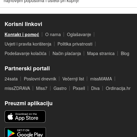
najnovijim popustima i uštedi pri kupnji!
Korisni linkovi
Kontakt i pomoć
O nama
Oglašavanje
Uvjeti i pravila korištenja
Politika privatnosti
Podešavanje kolačića
Način plaćanja
Mapa stranica
Blog
Partnerski portali
24sata
Poslovni dnevnik
Večernji list
missMAMA
missZDRAVA
Miss7
Gastro
Pixsell
Diva
Ordinacija.hr
Preuzmi aplikaciju