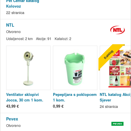
Pet Centar katalog
Kolovoz
27.07.-30.08.2026.
22
stranica
NTL
Otvoreno
Udaljenost:
2 km
Akcije:
91
Katalozi:
2
Katalog
Ventilator sklopivi
Pepepljara s poklopcem
NTL katalog Akcij
Jocca, 30 cm 1 kom.
1 kom.
Sjever
05.08.-11.08.2026
43,99 €
0,99 €
24
stranica
Pevex
Otvoreno