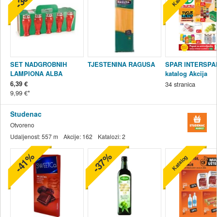
SET NADGROBNIH
TJESTENINA RAGUSA
SPAR INTERSPA
LAMPIONA ALBA
katalog Akcija
06.08.-11.08.2026
6,39 €
34
stranica
9,99 €
Studenac
Otvoreno
Udaljenost:
557 m
Akcije:
162
Katalozi:
2
-41%
-37%
Katalog