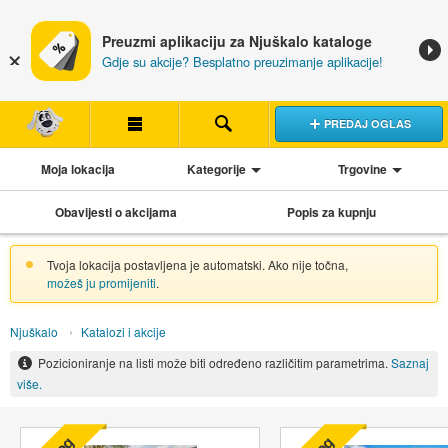
Preuzmi aplikaciju za Njuškalo kataloge
Gdje su akcije? Besplatno preuzimanje aplikacije!
PREDAJ OGLAS
Moja lokacija
Kategorije
Trgovine
Obavijesti o akcijama
Popis za kupnju
Tvoja lokacija postavljena je automatski. Ako nije točna,
možeš ju promijeniti
.
Njuškalo
Katalozi i akcije
Pozicioniranje na listi može biti određeno različitim parametrima.
Saznaj
više.