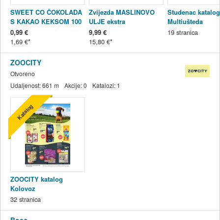
SWEET CO ČOKOLADA
Zvijezda MASLINOVO
Studenac katalog
S KAKAO KEKSOM 100
ULJE ekstra
Multiušteda
g
djevičansko 1 l
29.07.-11.08.2026
0,99 €
9,99 €
19
stranica
1,69 €
15,80 €
ZOOCITY
Otvoreno
Udaljenost:
661 m
Akcije:
0
Katalozi:
1
Katalog
ZOOCITY katalog
Kolovoz
06.08.-30.08.2026.
32
stranica