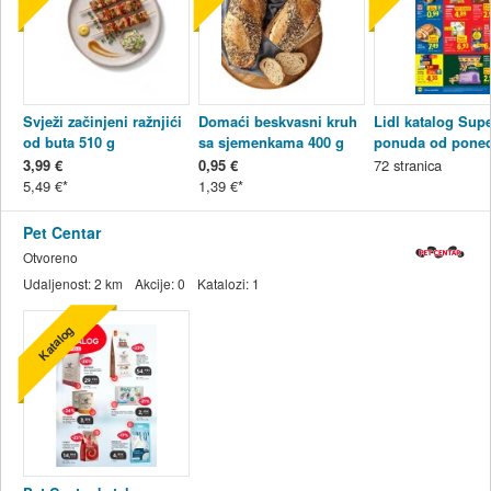
Svježi začinjeni ražnjići
Domaći beskvasni kruh
Lidl katalog Sup
od buta 510 g
sa sjemenkama 400 g
ponuda od poned
03.08.-09.08.2026
3,99 €
0,95 €
72
stranica
5,49 €
1,39 €
Pet Centar
Otvoreno
Udaljenost:
2 km
Akcije:
0
Katalozi:
1
Katalog