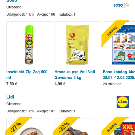
Boso
Otvoreno
Udaljenost:
1 km
Akcije:
166
Katalozi:
1
Katalog
Insekticid Zig Zag 600
Hrana za pse Voli Voli
Boso katalog Akc
ml
Govedina 3 kg
30.07.-12.08.2026
7,50 €
4,99 €
20
stranica
Lidl
Otvoreno
Udaljenost:
1 km
Akcije:
181
Katalozi:
1
-27%
-32%
Katalog