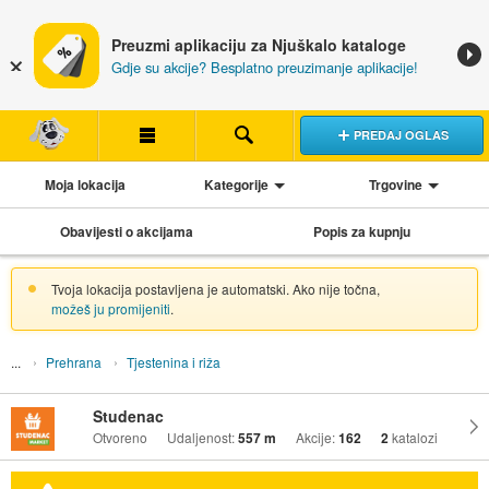
Preuzmi aplikaciju za Njuškalo kataloge
Gdje su akcije? Besplatno preuzimanje aplikacije!
PREDAJ OGLAS
Moja lokacija
Kategorije
Trgovine
Obavijesti o akcijama
Popis za kupnju
Tvoja lokacija postavljena je automatski. Ako nije točna,
možeš ju promijeniti
.
Prehrana
Tjestenina i riža
Studenac
Otvoreno
Udaljenost:
557 m
Akcije:
162
2
katalozi