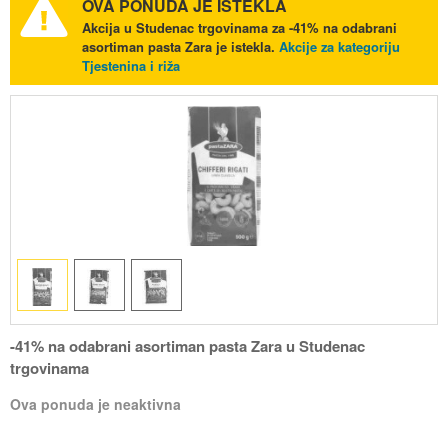
OVA PONUDA JE ISTEKLA
Akcija u Studenac trgovinama za -41% na odabrani
asortiman pasta Zara je istekla.
Akcije za kategoriju
Tjestenina i riža
-41% na odabrani asortiman pasta Zara u Studenac
trgovinama
Ova ponuda je neaktivna