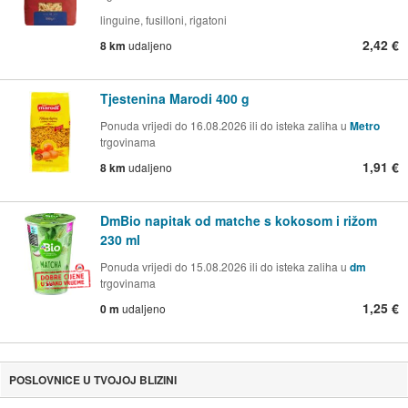
linguine, fusilloni, rigatoni
2,42 €
8 km
udaljeno
Tjestenina Marodi 400 g
Ponuda vrijedi do 16.08.2026 ili do isteka zaliha u
Metro
trgovinama
1,91 €
8 km
udaljeno
DmBio napitak od matche s kokosom i rižom
230 ml
Ponuda vrijedi do 15.08.2026 ili do isteka zaliha u
dm
trgovinama
1,25 €
0 m
udaljeno
POSLOVNICE U TVOJOJ BLIZINI