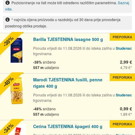
Pozicioniranje na listi može biti određeno različitim parametrima.
Saznaj
više.
* najniža cijena proizvoda u razdoblju od 30 dana prije provođenja
posebnog oblika prodaje.
-38%
PREPORUKA
Barilla TJESTENINA lasagne 500 g
Ponuda vrijedi do 11.08.2026 ili do isteka zaliha u
Studenac
trgovinama
2,99 €
-38%
sniženo
557 m
udaljeno
4,79 €
-48%
PREPORUKA
Marodi TJESTENINA fusilli, penne
rigate 400 g
Ponuda vrijedi do 11.08.2026 ili do isteka zaliha u
Studenac
trgovinama
0,99 €
-48%
sniženo
557 m
udaljeno
1,89 €
-34%
PREPORUKA
Cetina TJESTENINA špageti 400 g