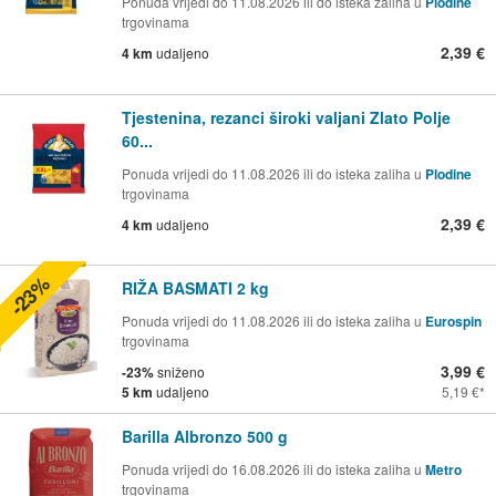
Ponuda vrijedi do 11.08.2026 ili do isteka zaliha u
Plodine
trgovinama
2,39 €
4 km
udaljeno
Tjestenina, rezanci široki valjani Zlato Polje
60...
Ponuda vrijedi do 11.08.2026 ili do isteka zaliha u
Plodine
trgovinama
2,39 €
4 km
udaljeno
-23%
RIŽA BASMATI 2 kg
Ponuda vrijedi do 11.08.2026 ili do isteka zaliha u
Eurospin
trgovinama
3,99 €
-23%
sniženo
5 km
udaljeno
5,19 €
Barilla Albronzo 500 g
Ponuda vrijedi do 16.08.2026 ili do isteka zaliha u
Metro
trgovinama