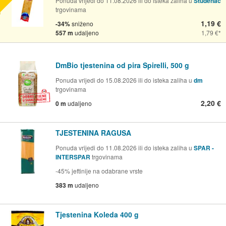
Ponuda vrijedi do 11.08.2026 ili do isteka zaliha u
Studenac
trgovinama
1,19 €
-34%
sniženo
557 m
udaljeno
1,79 €
DmBio tjestenina od pira Spirelli, 500 g
Ponuda vrijedi do 15.08.2026 ili do isteka zaliha u
dm
trgovinama
2,20 €
0 m
udaljeno
TJESTENINA RAGUSA
Ponuda vrijedi do 11.08.2026 ili do isteka zaliha u
SPAR -
INTERSPAR
trgovinama
-45% jeftinije na odabrane vrste
383 m
udaljeno
Tjestenina Koleda 400 g