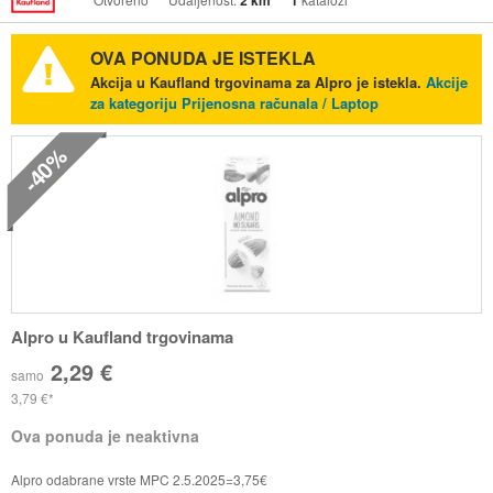
2 km
1
OVA PONUDA JE ISTEKLA
Akcija u Kaufland trgovinama za Alpro je istekla.
Akcije
za kategoriju Prijenosna računala / Laptop
-40%
Alpro u Kaufland trgovinama
2,29 €
samo
3,79 €
Ova ponuda je neaktivna
Alpro odabrane vrste MPC 2.5.2025=3,75€