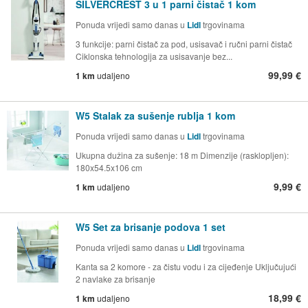
SILVERCREST 3 u 1 parni čistač 1 kom
Ponuda vrijedi samo danas u
Lidl
trgovinama
3 funkcije: parni čistač za pod, usisavač i ručni parni čistač
Ciklonska tehnologija za usisavanje bez...
99,99 €
1 km
udaljeno
W5 Stalak za sušenje rublja 1 kom
Ponuda vrijedi samo danas u
Lidl
trgovinama
Ukupna dužina za sušenje: 18 m Dimenzije (rasklopljen):
180x54.5x106 cm
9,99 €
1 km
udaljeno
W5 Set za brisanje podova 1 set
Ponuda vrijedi samo danas u
Lidl
trgovinama
Kanta sa 2 komore - za čistu vodu i za cijeđenje Uključujući
2 navlake za brisanje
18,99 €
1 km
udaljeno