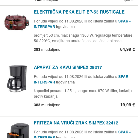
ELEKTRIČNA PEKA ELIT EP-53 RUSTICALE
Ponuda vrijedi do 11.08.2026 ili do isteka zaliha u
SPAR -
INTERSPAR
trgovinama
promjer: 53 cm, max snaga 1300 W, regulacija temperature:
50-320°C, emajlirana unutrašnjost, odlična toplinska...
64,99 €
383 m
udaljeno
APARAT ZA KAVU SIMPEX 29317
Ponuda vrijedi do 11.08.2026 ili do isteka zaliha u
SPAR -
INTERSPAR
trgovinama
kapacitet posude: 1,25 L, snaga: max. 870 W, filter, funkcija
protiv kapanja
19,99 €
383 m
udaljeno
FRITEZA NA VRUĆI ZRAK SIMPEX 32412
Ponuda vrijedi do 11.08.2026 ili do isteka zaliha u
SPAR -
INTERSPAR
trgovinama