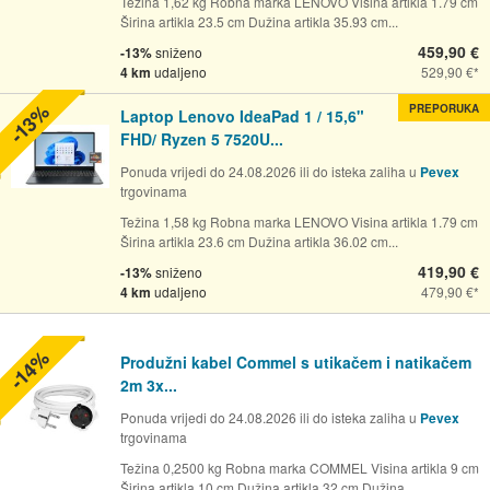
Težina 1,62 kg Robna marka LENOVO Visina artikla 1.79 cm
Širina artikla 23.5 cm Dužina artikla 35.93 cm...
459,90 €
-13%
sniženo
4 km
udaljeno
529,90 €
-13%
PREPORUKA
Laptop Lenovo IdeaPad 1 / 15,6"
FHD/ Ryzen 5 7520U...
Ponuda vrijedi do 24.08.2026 ili do isteka zaliha u
Pevex
trgovinama
Težina 1,58 kg Robna marka LENOVO Visina artikla 1.79 cm
Širina artikla 23.6 cm Dužina artikla 36.02 cm...
419,90 €
-13%
sniženo
4 km
udaljeno
479,90 €
-14%
Produžni kabel Commel s utikačem i natikačem
2m 3x...
Ponuda vrijedi do 24.08.2026 ili do isteka zaliha u
Pevex
trgovinama
Težina 0,2500 kg Robna marka COMMEL Visina artikla 9 cm
Širina artikla 10 cm Dužina artikla 32 cm Dužina...