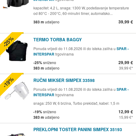
kapacitet: 4,2 L, snaga: 1300 W, podešavanje temperature
od 80°C - 200°C, 60-minutni timer, automatsko...
39,99 €
383 m
udaljeno
-25%
TERMO TORBA BAGGY
Ponuda vrijedi do 11.08.2026 ili do isteka zaliha u
SPAR -
INTERSPAR
trgovinama
29,99 €
-25%
sniženo
383 m
udaljeno
39,99 €
-19%
RUČNI MIKSER SIMPEX 33598
Ponuda vrijedi do 11.08.2026 ili do isteka zaliha u
SPAR -
INTERSPAR
trgovinama
snaga: 250 W, 6 brzina, Turbo prekidač, kabel: 1,5 m
12,99 €
-19%
sniženo
383 m
udaljeno
15,99 €
PREKLOPNI TOSTER PANINI SIMPEX 35193