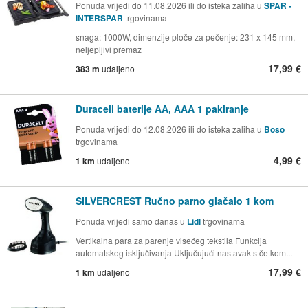
Ponuda vrijedi do 11.08.2026 ili do isteka zaliha u
SPAR -
INTERSPAR
trgovinama
snaga: 1000W, dimenzije ploče za pečenje: 231 x 145 mm,
neljepljivi premaz
17,99 €
383 m
udaljeno
Duracell baterije AA, AAA 1 pakiranje
Ponuda vrijedi do 12.08.2026 ili do isteka zaliha u
Boso
trgovinama
4,99 €
1 km
udaljeno
SILVERCREST Ručno parno glačalo 1 kom
Ponuda vrijedi samo danas u
Lidl
trgovinama
Vertikalna para za parenje visećeg tekstila Funkcija
automatskog isključivanja Uključujući nastavak s četkom...
17,99 €
1 km
udaljeno