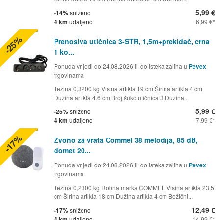
5,99 €
-14%
sniženo
4 km
udaljeno
6,99 €
-25%
Prenosiva utičnica 3-STR, 1,5m+prekidač, crna
1 ko...
Ponuda vrijedi do 24.08.2026 ili do isteka zaliha u
Pevex
trgovinama
Težina 0,3200 kg Visina artikla 19 cm Širina artikla 4 cm
Dužina artikla 4.6 cm Broj šuko utičnica 3 Dužina...
5,99 €
-25%
sniženo
4 km
udaljeno
7,99 €
-17%
Zvono za vrata Commel 38 melodija, 85 dB,
domet 20...
Ponuda vrijedi do 24.08.2026 ili do isteka zaliha u
Pevex
trgovinama
Težina 0,2300 kg Robna marka COMMEL Visina artikla 23.5
cm Širina artikla 18 cm Dužina artikla 4 cm Bežični...
12,49 €
-17%
sniženo
4 km
udaljeno
14,99 €