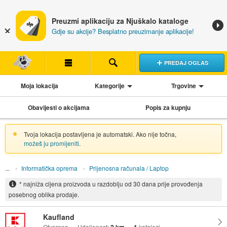
Preuzmi aplikaciju za Njuškalo kataloge
Gdje su akcije? Besplatno preuzimanje aplikacije!
PREDAJ OGLAS
Moja lokacija
Kategorije
Trgovine
Obavijesti o akcijama
Popis za kupnju
Tvoja lokacija postavljena je automatski. Ako nije točna,
možeš ju promijeniti
.
Informatička oprema
Prijenosna računala / Laptop
* najniža cijena proizvoda u razdoblju od 30 dana prije provođenja
posebnog oblika prodaje.
Kaufland
Otvoreno
Udaljenost:
katalozi