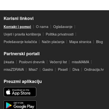
Korisni linkovi
Kontakt i pomoć
O nama
Oglašavanje
Uvjeti i pravila korištenja
Politika privatnosti
Podešavanje kolačića
Način plaćanja
Mapa stranica
Blog
Partnerski portali
24sata
Poslovni dnevnik
Večernji list
missMAMA
missZDRAVA
Miss7
Gastro
Pixsell
Diva
Ordinacija.hr
Preuzmi aplikaciju