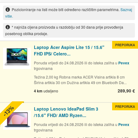
Pozicioniranje na listi može biti određeno različitim parametrima.
Saznaj
više.
* najniža cijena proizvoda u razdoblju od 30 dana prije provođenja
posebnog oblika prodaje.
PREPORUKA
Laptop Acer Aspire Lite 15 / 15.6"
FHD IPS/ Celero...
Ponuda vrijedi do 24.08.2026 ili do isteka zaliha u
Pevex
trgovinama
Težina 2,00 kg Robna marka ACER Visina artikla 8 cm
Širina artikla 30 cm Dužina artikla 49 cm Bluetooth Da...
289,90 €
4 km
udaljeno
-13%
PREPORUKA
Laptop Lenovo IdeaPad Slim 3
/15.6" FHD/ AMD Ryzen...
Ponuda vrijedi do 24.08.2026 ili do isteka zaliha u
Pevex
trgovinama