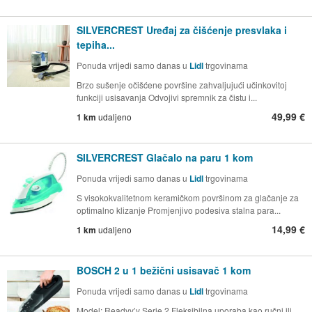
SILVERCREST Uređaj za čišćenje presvlaka i
tepiha...
Ponuda vrijedi samo danas u
Lidl
trgovinama
Brzo sušenje očišćene površine zahvaljujući učinkovitoj
funkciji usisavanja Odvojivi spremnik za čistu i...
49,99 €
1 km
udaljeno
SILVERCREST Glačalo na paru 1 kom
Ponuda vrijedi samo danas u
Lidl
trgovinama
S visokokvalitetnom keramičkom površinom za glačanje za
optimalno klizanje Promjenjivo podesiva stalna para...
14,99 €
1 km
udaljeno
BOSCH 2 u 1 bežični usisavač 1 kom
Ponuda vrijedi samo danas u
Lidl
trgovinama
Model: Readyy’y Serie 2 Fleksibilna uporaba kao ručni ili