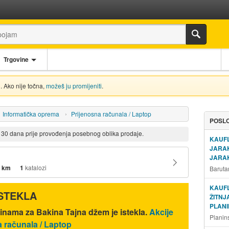
Trgovine
. Ako nije točna,
možeš ju promijeniti
.
Informatička oprema
Prijenosna računala / Laptop
POSLO
d 30 dana prije provođenja posebnog oblika prodaje.
KAUF
JARA
JARAK
 km
1
katalozi
Baruta
KAUF
ISTEKLA
ŽITNJ
PLANI
inama za Bakina Tajna džem je istekla.
Akcije
Planin
a računala / Laptop