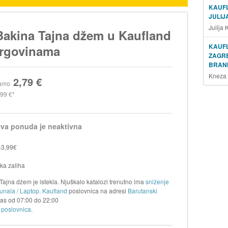
KAUF
JULIJ
Julija
Bakina Tajna džem u Kaufland
KAUF
trgovinama
ZAGR
BRANI
Kneza 
2,79 €
amo
,99 €
va ponuda je neaktivna
=3,99€
eka zaliha
ajna džem je istekla. Njuškalo katalozi trenutno ima
sniženje
unala / Laptop
.
Kaufland
poslovnica na adresi
Barutanski
nas od
07:00
do
22:00
 poslovnica.