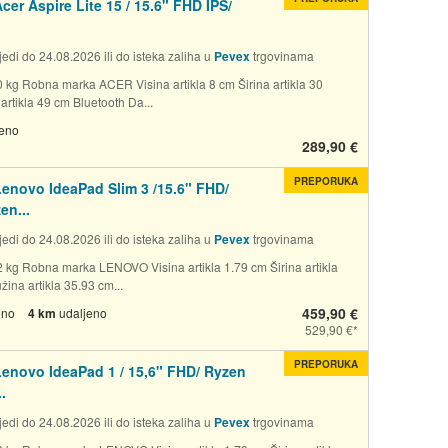
cer Aspire Lite 15 / 15.6" FHD IPS/
edi do 24.08.2026 ili do isteka zaliha u
Pevex
trgovinama
0 kg Robna marka ACER Visina artikla 8 cm Širina artikla 30
artikla 49 cm Bluetooth Da...
jeno
289,90 €
PREPORUKA
enovo IdeaPad Slim 3 /15.6" FHD/
n...
edi do 24.08.2026 ili do isteka zaliha u
Pevex
trgovinama
2 kg Robna marka LENOVO Visina artikla 1.79 cm Širina artikla
ina artikla 35.93 cm...
459,90 €
eno
4 km
udaljeno
529,90 €
PREPORUKA
enovo IdeaPad 1 / 15,6" FHD/ Ryzen
.
edi do 24.08.2026 ili do isteka zaliha u
Pevex
trgovinama