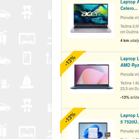
Laptop A
Celero...
Ponuda vrij
Težina 2,0
cm Dužina 
4 km
udal
-13%
Laptop L
AMD Ryze
Ponuda vrij
Težina 1,6
23.5 cm Duž
-13%
sniž
-13%
Laptop L
5 7520U..
Ponuda vrij