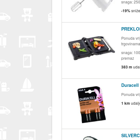
snaga: 250 
-19%
sniž
PREKLOP
Ponuda vrij
trgovinam
snaga: 100
premaz
383 m
uda
Duracell
Ponuda vrij
1 km
udal
SILVERC