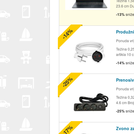
Težina 1,5
23.6 cm Duž
-13%
sniž
-14%
Produžni
Ponuda vrij
Težina 0,2
artikla 10 
-14%
sniž
-25%
Prenosiv
Ponuda vrij
Težina 0,32
4.6 cm Broj
-25%
sniž
-17%
Zvono za