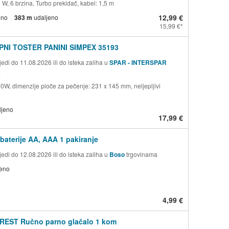
W, 6 brzina, Turbo prekidač, kabel: 1,5 m
12,99 €
eno
383 m
udaljeno
15,99 €
NI TOSTER PANINI SIMPEX 35193
edi do 11.08.2026 ili do isteka zaliha u
SPAR - INTERSPAR
a
0W, dimenzije ploče za pečenje: 231 x 145 mm, neljepljivi
ljeno
17,99 €
 baterije AA, AAA 1 pakiranje
edi do 12.08.2026 ili do isteka zaliha u
Boso
trgovinama
jeno
4,99 €
REST Ručno parno glačalo 1 kom