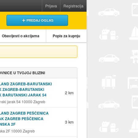
Prijava
Registracija
PREDAJ OGLAS
Obavijesti o akcijama
Popis za kupnju
VNICE U TVOJOJ BLIZINI
LAND ZAGREB-BARUTANSKI
K ZAGREB-BARUTANSKI
2 km
 BARUTANSKI JARAK 54
nski jarak 54 10000 Zagreb
LAND ZAGREB PEŠČENICA
AK ZAGREB PEŠČENICA
3 km
NSKA 2F
ska 2F 10000 Zagreb