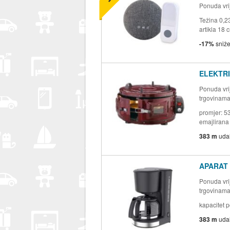
Ponuda vrij
Težina 0,2
artikla 18 
-17%
sniž
ELEKTRI
Ponuda vrij
trgovinam
promjer: 5
emajlirana 
383 m
uda
APARAT 
Ponuda vrij
trgovinam
kapacitet p
383 m
uda