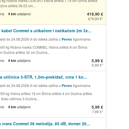
8 kg Robna marka LENOVO Visina artikla 1.79 cm Širina artikla
ina artikla 36.02 cm...
419,90 €
eno
4 km
udaljeno
479,90 €
 kabel Commel s utikačem i natikačem 2m 3x...
edi do 24.08.2026 ili do isteka zaliha u
Pevex
trgovinama
500 kg Robna marka COMMEL Visina artikla 9 cm Širina
cm Dužina artikla 32 cm Dužina...
5,99 €
eno
4 km
udaljeno
6,99 €
a utičnica 3-STR, 1,5m+prekidač, crna 1 ko...
edi do 24.08.2026 ili do isteka zaliha u
Pevex
trgovinama
00 kg Visina artikla 19 cm Širina artikla 4 cm Dužina artikla
 šuko utičnica 3 Dužina...
5,99 €
eno
4 km
udaljeno
7,99 €
 vrata Commel 38 melodija, 85 dB, domet 20...