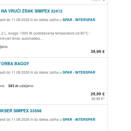
 NA VRUĆI ZRAK SIMPEX 32412
edi do 11.08.2026 ili do isteka zaliha u
SPAR - INTERSPAR
a
 4,2 L, snaga: 1300 W, podešavanje temperature od 80°C -
inutni timer, automatsko...
ljeno
39,99 €
TORBA BAGGY
edi do 11.08.2026 ili do isteka zaliha u
SPAR - INTERSPAR
a
eno
383 m
udaljeno
29,99 €
39,99 €
IKSER SIMPEX 33598
edi do 11.08.2026 ili do isteka zaliha u
SPAR - INTERSPAR
a