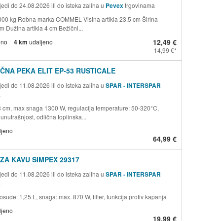
edi do 24.08.2026 ili do isteka zaliha u
Pevex
trgovinama
300 kg Robna marka COMMEL Visina artikla 23.5 cm Širina
cm Dužina artikla 4 cm Bežični...
12,49 €
eno
4 km
udaljeno
14,99 €
ČNA PEKA ELIT EP-53 RUSTICALE
edi do 11.08.2026 ili do isteka zaliha u
SPAR - INTERSPAR
a
3 cm, max snaga 1300 W, regulacija temperature: 50-320°C,
unutrašnjost, odlična toplinska...
ljeno
64,99 €
ZA KAVU SIMPEX 29317
edi do 11.08.2026 ili do isteka zaliha u
SPAR - INTERSPAR
a
osude: 1,25 L, snaga: max. 870 W, filter, funkcija protiv kapanja
ljeno
19,99 €