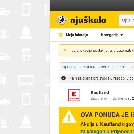
Moja lokacija
Kategorije
Tvoja lokacija postavljena je automatski
Njuškalo
Katalozi i akcije
Tehnika
* najniža cijena proizvoda u razdoblju o
Kaufland
Zatvoreno
Udaljenost:
2
OVA PONUDA JE 
Akcija u Kaufland trgov
za kategoriju Prijenosn