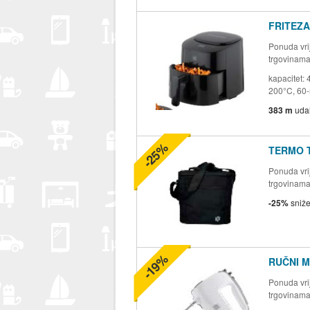
FRITEZA
Ponuda vrij
trgovinam
kapacitet:
200°C, 60-m
383 m
uda
-25%
TERMO 
Ponuda vrij
trgovinam
-25%
sniž
-19%
RUČNI M
Ponuda vrij
trgovinam