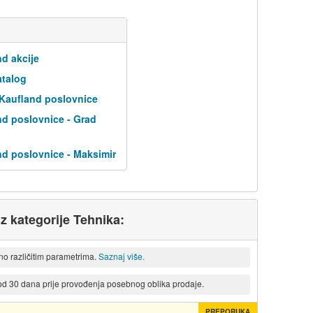
d akcije
atalog
 Kaufland poslovnice
nd poslovnice - Grad
nd poslovnice - Maksimir
iz kategorije Tehnika:
eno različitim parametrima.
Saznaj više.
 od 30 dana prije provođenja posebnog oblika prodaje.
PREPORUKA