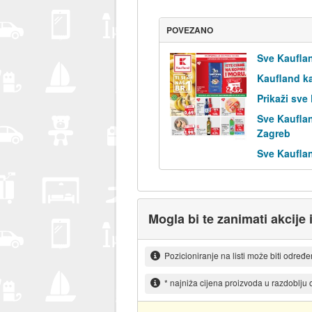
POVEZANO
Sve Kauflan
Kaufland k
Prikaži sve
Sve Kaufla
Zagreb
Sve Kaufla
Mogla bi te zanimati akcije 
Pozicioniranje na listi može biti određ
* najniža cijena proizvoda u razdoblju