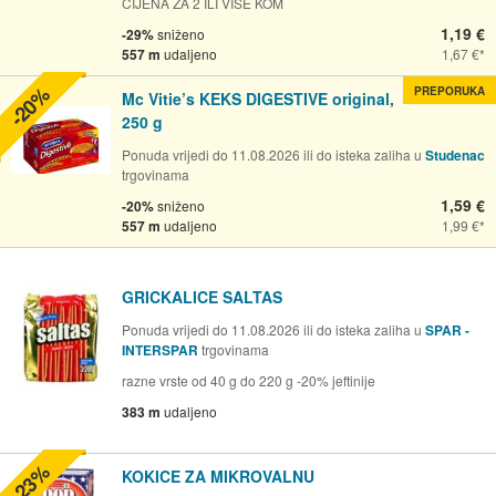
CIJENA ZA 2 ILI VIŠE KOM
1,19 €
-29%
sniženo
557 m
udaljeno
1,67 €
-20%
PREPORUKA
Mc Vitie’s KEKS DIGESTIVE original,
250 g
Ponuda vrijedi do 11.08.2026 ili do isteka zaliha u
Studenac
trgovinama
1,59 €
-20%
sniženo
557 m
udaljeno
1,99 €
GRICKALICE SALTAS
Ponuda vrijedi do 11.08.2026 ili do isteka zaliha u
SPAR -
INTERSPAR
trgovinama
razne vrste od 40 g do 220 g -20% jeftinije
383 m
udaljeno
-23%
KOKICE ZA MIKROVALNU