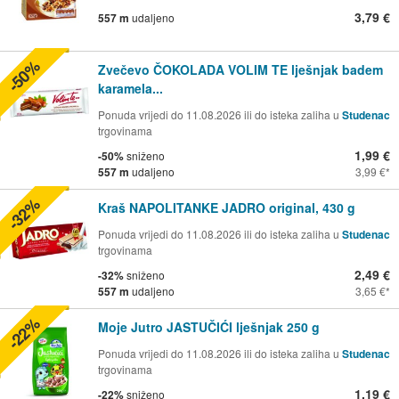
3,79 €
557 m
udaljeno
-50%
Zvečevo ČOKOLADA VOLIM TE lješnjak badem
karamela...
Ponuda vrijedi do 11.08.2026 ili do isteka zaliha u
Studenac
trgovinama
1,99 €
-50%
sniženo
557 m
udaljeno
3,99 €
-32%
Kraš NAPOLITANKE JADRO original, 430 g
Ponuda vrijedi do 11.08.2026 ili do isteka zaliha u
Studenac
trgovinama
2,49 €
-32%
sniženo
557 m
udaljeno
3,65 €
-22%
Moje Jutro JASTUČIĆI lješnjak 250 g
Ponuda vrijedi do 11.08.2026 ili do isteka zaliha u
Studenac
trgovinama
1,19 €
-22%
sniženo