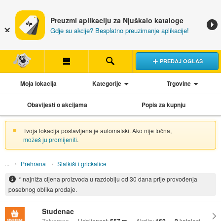
Preuzmi aplikaciju za Njuškalo kataloge
Gdje su akcije? Besplatno preuzimanje aplikacije!
PREDAJ OGLAS
Moja lokacija
Kategorije
Trgovine
Obavijesti o akcijama
Popis za kupnju
Tvoja lokacija postavljena je automatski. Ako nije točna,
možeš ju promijeniti
.
Prehrana
Slatkiši i grickalice
* najniža cijena proizvoda u razdoblju od 30 dana prije provođenja
posebnog oblika prodaje.
Studenac
Zatvoreno
Udaljenost:
Akcije:
katalozi