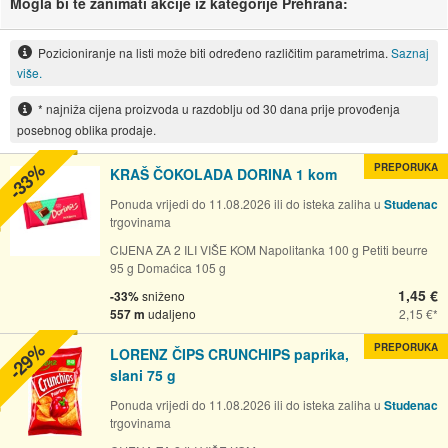
Mogla bi te zanimati akcije iz kategorije Prehrana:
Pozicioniranje na listi može biti određeno različitim parametrima.
Saznaj
više.
* najniža cijena proizvoda u razdoblju od 30 dana prije provođenja
posebnog oblika prodaje.
-33%
PREPORUKA
KRAŠ ČOKOLADA DORINA 1 kom
Ponuda vrijedi do 11.08.2026 ili do isteka zaliha u
Studenac
trgovinama
CIJENA ZA 2 ILI VIŠE KOM Napolitanka 100 g Petiti beurre
95 g Domaćica 105 g
1,45 €
-33%
sniženo
557 m
udaljeno
2,15 €
-29%
PREPORUKA
LORENZ ČIPS CRUNCHIPS paprika,
slani 75 g
Ponuda vrijedi do 11.08.2026 ili do isteka zaliha u
Studenac
trgovinama