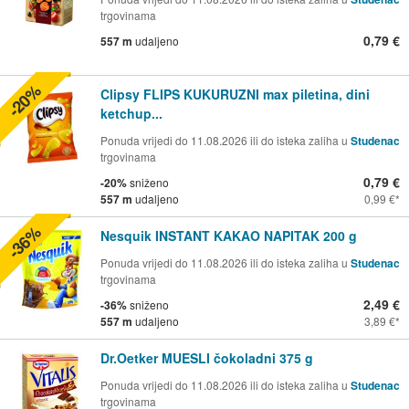
trgovinama
0,79 €
557 m
udaljeno
-20%
Clipsy FLIPS KUKURUZNI max piletina, dini
ketchup...
Ponuda vrijedi do 11.08.2026 ili do isteka zaliha u
Studenac
trgovinama
0,79 €
-20%
sniženo
557 m
udaljeno
0,99 €
-36%
Nesquik INSTANT KAKAO NAPITAK 200 g
Ponuda vrijedi do 11.08.2026 ili do isteka zaliha u
Studenac
trgovinama
2,49 €
-36%
sniženo
557 m
udaljeno
3,89 €
Dr.Oetker MUESLI čokoladni 375 g
Ponuda vrijedi do 11.08.2026 ili do isteka zaliha u
Studenac
trgovinama