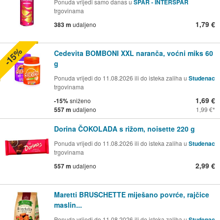
Ponuda vrijedi samo danas u
SPAR - INTERSPAR
trgovinama
1,79 €
383 m
udaljeno
-15%
Cedevita BOMBONI XXL naranča, voćni miks 60
g
Ponuda vrijedi do 11.08.2026 ili do isteka zaliha u
Studenac
trgovinama
1,69 €
-15%
sniženo
557 m
udaljeno
1,99 €
Dorina ČOKOLADA s rižom, noisette 220 g
Ponuda vrijedi do 11.08.2026 ili do isteka zaliha u
Studenac
trgovinama
2,99 €
557 m
udaljeno
Maretti BRUSCHETTE miješano povrće, rajčice
maslin...
Ponuda vrijedi do 11.08.2026 ili do isteka zaliha u
Studenac