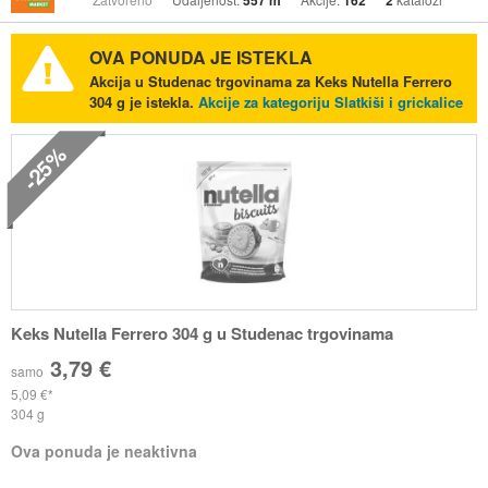
557 m
162
2
OVA PONUDA JE ISTEKLA
Akcija u Studenac trgovinama za Keks Nutella Ferrero
304 g je istekla.
Akcije za kategoriju Slatkiši i grickalice
-25%
Keks Nutella Ferrero 304 g u Studenac trgovinama
3,79 €
samo
5,09 €
304 g
Ova ponuda je neaktivna