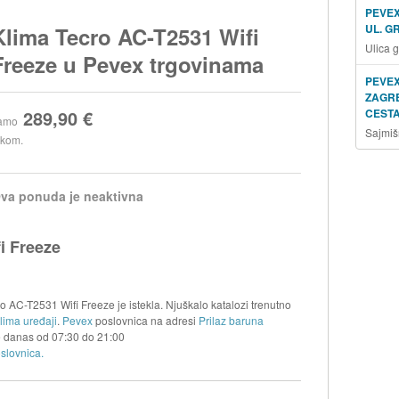
PEVEX
UL. G
Klima Tecro AC-T2531 Wifi
Ulica 
Freeze u Pevex trgovinama
PEVEX
ZAGRE
289,90 €
CESTA
amo
Sajmiš
 kom.
va ponuda je neaktivna
i Freeze
 AC-T2531 Wifi Freeze je istekla. Njuškalo katalozi trenutno
lima uređaji
.
Pevex
poslovnica na adresi
Prilaz baruna
je danas od
07:30
do
21:00
slovnica.