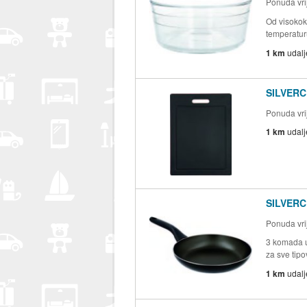
Ponuda vrij
Od visokok
temperatu
1 km
udal
SILVERC
Ponuda vrij
1 km
udal
SILVERCR
Ponuda vrij
3 komada u
za sve tipo
1 km
udal