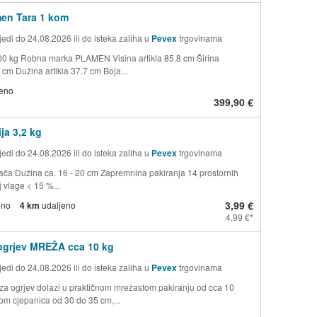
en Tara 1 kom
edi do 24.08.2026 ili do isteka zaliha u
Pevex
trgovinama
00 kg Robna marka PLAMEN Visina artikla 85.8 cm Širina
3 cm Dužina artikla 37.7 cm Boja...
jeno
399,90 €
ja 3,2 kg
edi do 24.08.2026 ili do isteka zaliha u
Pevex
trgovinama
jača Dužina ca. 16 - 20 cm Zapremnina pakiranja 14 prostornih
 vlage < 15 %...
3,99 €
eno
4 km
udaljeno
4,99 €
ogrjev MREŽA cca 10 kg
edi do 24.08.2026 ili do isteka zaliha u
Pevex
trgovinama
za ogrjev dolazi u praktičnom mrežastom pakiranju od cca 10
nom cjepanica od 30 do 35 cm,...