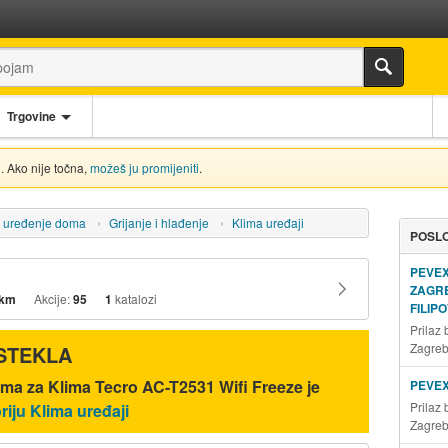
Trgovine
. Ako nije točna,
možeš ju promijeniti
.
i uređenje doma
Grijanje i hlađenje
Klima uređaji
POSLO
PEVE
ZAGR
 km
Akcije:
95
1
katalozi
FILIP
Prilaz
Zagre
ISTEKLA
ama za Klima Tecro AC-T2531 Wifi Freeze je
PEVE
Prilaz
riju Klima uređaji
Zagre