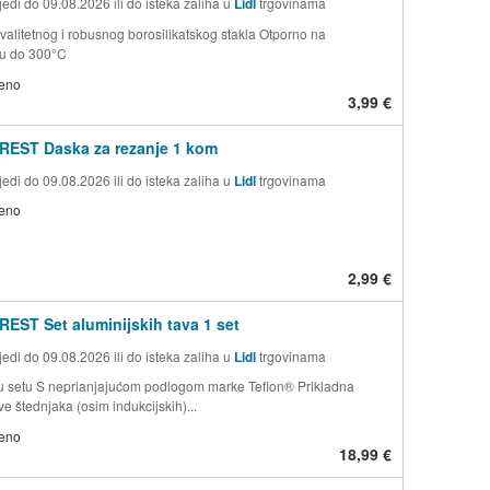
edi do 09.08.2026 ili do isteka zaliha u
Lidl
trgovinama
valitetnog i robusnog borosilikatskog stakla Otporno na
ru do 300°C
jeno
3,99 €
REST Daska za rezanje 1 kom
edi do 09.08.2026 ili do isteka zaliha u
Lidl
trgovinama
jeno
2,99 €
EST Set aluminijskih tava 1 set
edi do 09.08.2026 ili do isteka zaliha u
Lidl
trgovinama
 setu S neprianjajućom podlogom marke Teflon® Prikladna
ve štednjaka (osim indukcijskih)...
jeno
18,99 €