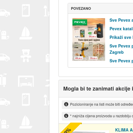
POVEZANO
Sve Pevex a
Pevex kata
Prikaži sve
Sve Pevex 
Zagreb
Sve Pevex 
Mogla bi te zanimati akcije
Pozicioniranje na listi može biti određ
* najniža cijena proizvoda u razdoblju
-8%
KLIMA A