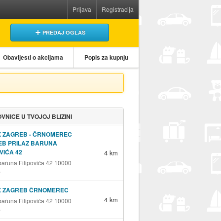
Prijava
Registracija
PREDAJ OGLAS
Obavijesti o akcijama
Popis za kupnju
VNICE U TVOJOJ BLIZINI
X ZAGREB - ČRNOMEREC
EB PRILAZ BARUNA
OVIĆA 42
4 km
 baruna Filipovića 42 10000
b
X ZAGREB ČRNOMEREC
4 km
 baruna Filipovića 42 10000
b