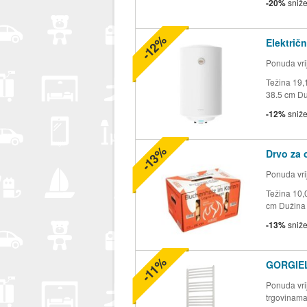
-20%
sniž
-12%
Električ
Ponuda vrij
Težina 19,
38.5 cm Duž
-12%
sniž
-13%
Drvo za 
Ponuda vrij
Težina 10,0
cm Dužina 
-13%
sniž
-11%
GORGIEL
Ponuda vrij
trgovinam