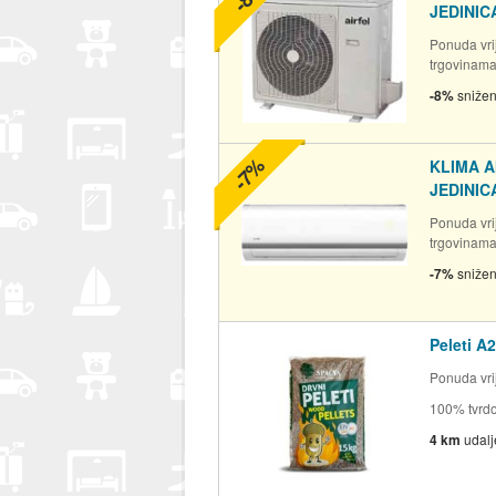
JEDINICA)
Ponuda vrij
trgovinam
-8%
sniže
-7%
KLIMA A
JEDINICA
Ponuda vrij
trgovinam
-7%
sniže
Peleti A2
Ponuda vrij
100% tvrdo
4 km
udal