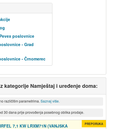
kcije
log
 Pevex poslovnice
poslovnice - Grad
poslovnice - Črnomerec
 iz kategorije Namještaj i uređenje doma:
eno različitim parametrima.
Saznaj više.
 od 30 dana prije provođenja posebnog oblika prodaje.
PREPORUKA
IRFEL 7,1 KW LRXM71N (VANJSKA