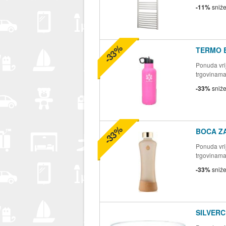
-11%
sniž
-33%
TERMO 
Ponuda vrij
trgovinam
-33%
sniž
-33%
BOCA Z
Ponuda vrij
trgovinam
-33%
sniž
SILVERC