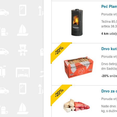
Peć Plam
Ponuda vrij
Težina 85,
artikla 38.
4 km
udal
-20%
Drvo kuti
Ponuda vrij
Drvo četin
dm Sadržaj
-20%
sniž
-20%
Drvo za 
Ponuda vrij
Naše drvo 
kg, s duži