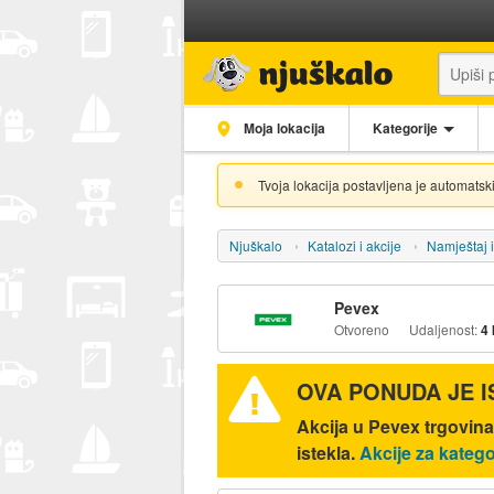
Moja lokacija
Kategorije
Tvoja lokacija postavljena je automatski
Njuškalo
Katalozi i akcije
Namještaj 
Pevex
Otvoreno
Udaljenost:
4
OVA PONUDA JE 
Akcija u Pevex trgovin
istekla.
Akcije za katego