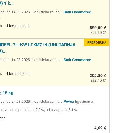
 1 k...
edi do 14.08.2026 ili do isteka zaliha u
Smit Commerce
a
no
4 km
udaljeno
699,50 €
756,69 €
PREPORUKA
IRFEL 7,1 KW LTXM71N (UNUTARNJA
)...
edi do 14.08.2026 ili do isteka zaliha u
Smit Commerce
a
no
4 km
udaljeno
205,50 €
222,15 €
; 15 kg
edi do 24.08.2026 ili do isteka zaliha u
Pevex
trgovinama
 drvo, udio pepela do 0,9%, udio vlage do 6,1%
jeno
4,69 €