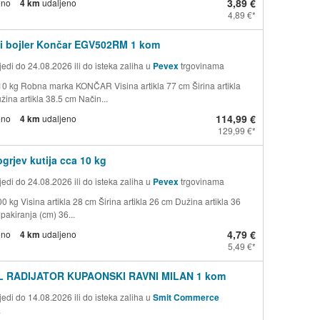
3,89 €
eno
4 km
udaljeno
4,89 €
ni bojler Končar EGV502RM 1 kom
edi do 24.08.2026 ili do isteka zaliha u
Pevex
trgovinama
10 kg Robna marka KONČAR Visina artikla 77 cm Širina artikla
ina artikla 38.5 cm Način...
114,99 €
eno
4 km
udaljeno
129,99 €
ogrjev kutija cca 10 kg
edi do 24.08.2026 ili do isteka zaliha u
Pevex
trgovinama
0 kg Visina artikla 28 cm Širina artikla 26 cm Dužina artikla 36
pakiranja (cm) 36...
4,79 €
eno
4 km
udaljeno
5,49 €
 RADIJATOR KUPAONSKI RAVNI MILAN 1 kom
edi do 14.08.2026 ili do isteka zaliha u
Smit Commerce
a