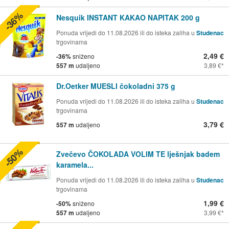
-36%
Nesquik INSTANT KAKAO NAPITAK 200 g
Ponuda vrijedi do 11.08.2026 ili do isteka zaliha u
Studenac
trgovinama
2,49 €
-36%
sniženo
557 m
udaljeno
3,89 €
Dr.Oetker MUESLI čokoladni 375 g
Ponuda vrijedi do 11.08.2026 ili do isteka zaliha u
Studenac
trgovinama
3,79 €
557 m
udaljeno
-50%
Zvečevo ČOKOLADA VOLIM TE lješnjak badem
karamela...
Ponuda vrijedi do 11.08.2026 ili do isteka zaliha u
Studenac
trgovinama
1,99 €
-50%
sniženo
557 m
udaljeno
3,99 €