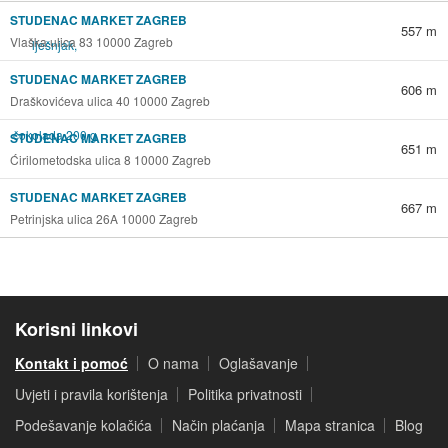
STUDENAC MARKET ZAGREB
557 m
Vlaška ulica 83 10000 Zagreb
STUDENAC MARKET ZAGREB
606 m
Draškovićeva ulica 40 10000 Zagreb
STUDENAC MARKET ZAGREB
651 m
Ćirilometodska ulica 8 10000 Zagreb
STUDENAC MARKET ZAGREB
667 m
Petrinjska ulica 26A 10000 Zagreb
Korisni linkovi
Kontakt i pomoć
O nama
Oglašavanje
Uvjeti i pravila korištenja
Politika privatnosti
Podešavanje kolačića
Način plaćanja
Mapa stranica
Blog