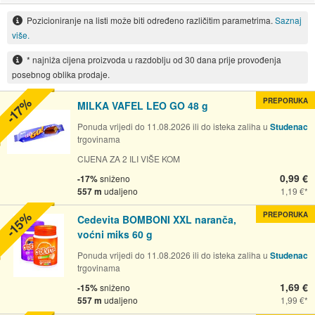
Pozicioniranje na listi može biti određeno različitim parametrima.
Saznaj
više.
* najniža cijena proizvoda u razdoblju od 30 dana prije provođenja
posebnog oblika prodaje.
-17%
PREPORUKA
MILKA VAFEL LEO GO 48 g
Ponuda vrijedi do 11.08.2026 ili do isteka zaliha u
Studenac
trgovinama
CIJENA ZA 2 ILI VIŠE KOM
0,99 €
-17%
sniženo
557 m
udaljeno
1,19 €
-15%
PREPORUKA
Cedevita BOMBONI XXL naranča,
voćni miks 60 g
Ponuda vrijedi do 11.08.2026 ili do isteka zaliha u
Studenac
trgovinama
1,69 €
-15%
sniženo
557 m
udaljeno
1,99 €