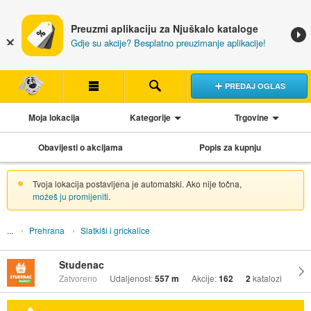
Preuzmi aplikaciju za Njuškalo kataloge
Gdje su akcije? Besplatno preuzimanje aplikacije!
PREDAJ OGLAS
Moja lokacija
Kategorije
Trgovine
Obavijesti o akcijama
Popis za kupnju
Tvoja lokacija postavljena je automatski. Ako nije točna,
možeš ju promijeniti
.
Prehrana
Slatkiši i grickalice
Studenac
Zatvoreno
Udaljenost:
557 m
Akcije:
162
2
katalozi