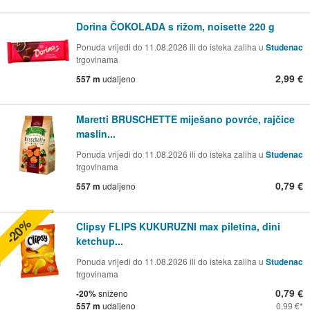
Dorina ČOKOLADA s rižom, noisette 220 g
Ponuda vrijedi do 11.08.2026 ili do isteka zaliha u
Studenac
trgovinama
2,99 €
557 m
udaljeno
Maretti BRUSCHETTE miješano povrće, rajčice
maslin...
Ponuda vrijedi do 11.08.2026 ili do isteka zaliha u
Studenac
trgovinama
0,79 €
557 m
udaljeno
-20%
Clipsy FLIPS KUKURUZNI max piletina, dini
ketchup...
Ponuda vrijedi do 11.08.2026 ili do isteka zaliha u
Studenac
trgovinama
0,79 €
-20%
sniženo
557 m
udaljeno
0,99 €