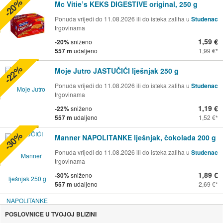
-20%
Mc Vitie’s KEKS DIGESTIVE original, 250 g
Ponuda vrijedi do 11.08.2026 ili do isteka zaliha u
Studenac
trgovinama
1,59 €
-20%
sniženo
557 m
udaljeno
1,99 €
-22%
Moje Jutro JASTUČIĆI lješnjak 250 g
Ponuda vrijedi do 11.08.2026 ili do isteka zaliha u
Studenac
trgovinama
1,19 €
-22%
sniženo
557 m
udaljeno
1,52 €
-30%
Manner NAPOLITANKE lješnjak, čokolada 200 g
Ponuda vrijedi do 11.08.2026 ili do isteka zaliha u
Studenac
trgovinama
1,89 €
-30%
sniženo
557 m
udaljeno
2,69 €
POSLOVNICE U TVOJOJ BLIZINI