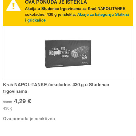
OVA PONUDA JE ISTEKLA
Akcija u Studenac trgovinama za Kraš NAPOLITANKE
čokoladne, 430 g je istekla.
Akcije za kategoriju Slatkiši
i grickalice
Kraš NAPOLITANKE čokoladne, 430 g u Studenac
trgovinama
4,29 €
samo
430 g
Ova ponuda je neaktivna