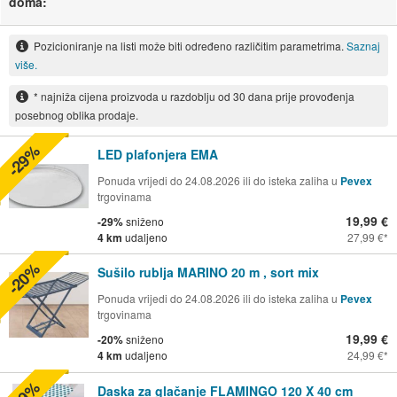
doma:
Pozicioniranje na listi može biti određeno različitim parametrima.
Saznaj
više.
* najniža cijena proizvoda u razdoblju od 30 dana prije provođenja
posebnog oblika prodaje.
-29%
LED plafonjera EMA
Ponuda vrijedi do 24.08.2026 ili do isteka zaliha u
Pevex
trgovinama
19,99 €
-29%
sniženo
4 km
udaljeno
27,99 €
-20%
Sušilo rublja MARINO 20 m , sort mix
Ponuda vrijedi do 24.08.2026 ili do isteka zaliha u
Pevex
trgovinama
19,99 €
-20%
sniženo
4 km
udaljeno
24,99 €
Daska za glačanje FLAMINGO 120 X 40 cm