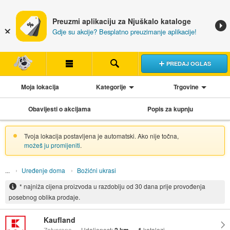
Preuzmi aplikaciju za Njuškalo kataloge
Gdje su akcije? Besplatno preuzimanje aplikacije!
PREDAJ OGLAS
Moja lokacija
Kategorije
Trgovine
Obavijesti o akcijama
Popis za kupnju
Tvoja lokacija postavljena je automatski. Ako nije točna,
možeš ju promijeniti
.
Uređenje doma
Božićni ukrasi
* najniža cijena proizvoda u razdoblju od 30 dana prije provođenja
posebnog oblika prodaje.
Kaufland
Zatvoreno
Udaljenost:
katalozi