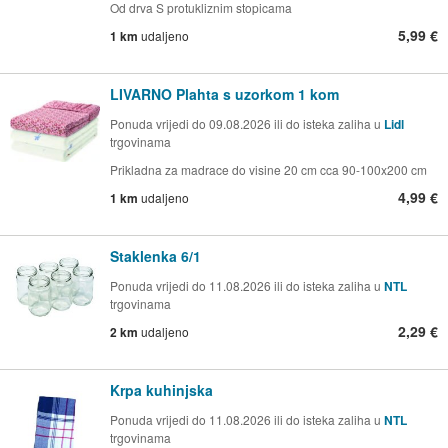
Od drva S protukliznim stopicama
5,99 €
1 km
udaljeno
LIVARNO Plahta s uzorkom 1 kom
Ponuda vrijedi do 09.08.2026 ili do isteka zaliha u
Lidl
trgovinama
Prikladna za madrace do visine 20 cm cca 90-100x200 cm
4,99 €
1 km
udaljeno
Staklenka 6/1
Ponuda vrijedi do 11.08.2026 ili do isteka zaliha u
NTL
trgovinama
2,29 €
2 km
udaljeno
Krpa kuhinjska
Ponuda vrijedi do 11.08.2026 ili do isteka zaliha u
NTL
trgovinama