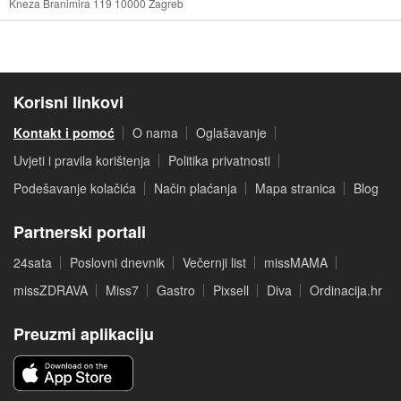
Kneza Branimira 119 10000 Zagreb
Korisni linkovi
Kontakt i pomoć
O nama
Oglašavanje
Uvjeti i pravila korištenja
Politika privatnosti
Podešavanje kolačića
Način plaćanja
Mapa stranica
Blog
Partnerski portali
24sata
Poslovni dnevnik
Večernji list
missMAMA
missZDRAVA
Miss7
Gastro
Pixsell
Diva
Ordinacija.hr
Preuzmi aplikaciju