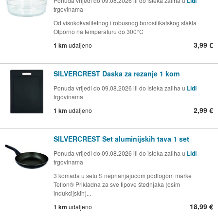
Ponuda vrijedi do 09.08.2026 ili do isteka zaliha u
Lidl
trgovinama
Od visokokvalitetnog i robusnog borosilikatskog stakla
Otporno na temperaturu do 300°C
3,99 €
1 km
udaljeno
SILVERCREST Daska za rezanje 1 kom
Ponuda vrijedi do 09.08.2026 ili do isteka zaliha u
Lidl
trgovinama
2,99 €
1 km
udaljeno
SILVERCREST Set aluminijskih tava 1 set
Ponuda vrijedi do 09.08.2026 ili do isteka zaliha u
Lidl
trgovinama
3 komada u setu S neprianjajućom podlogom marke
Teflon® Prikladna za sve tipove štednjaka (osim
indukcijskih)...
18,99 €
1 km
udaljeno