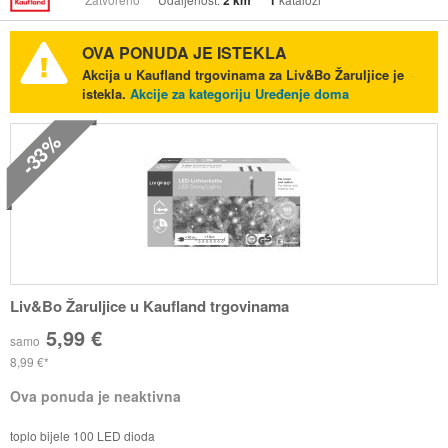
2 km
1
OVA PONUDA JE ISTEKLA
Akcija u Kaufland trgovinama za Liv&Bo Žaruljice je
istekla.
Akcije za kategoriju Uređenje doma
-33%
Liv&Bo Žaruljice u Kaufland trgovinama
5,99 €
samo
8,99 €
Ova ponuda je neaktivna
toplo bijele 100 LED dioda