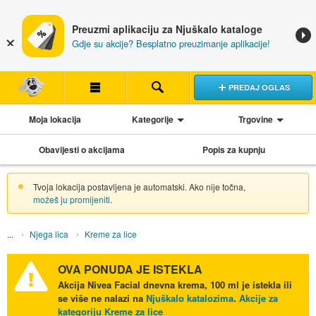
Preuzmi aplikaciju za Njuškalo kataloge
Gdje su akcije? Besplatno preuzimanje aplikacije!
PREDAJ OGLAS
Moja lokacija
Kategorije
Trgovine
Obavijesti o akcijama
Popis za kupnju
Tvoja lokacija postavljena je automatski. Ako nije točna,
možeš ju promijeniti
.
Njega lica
Kreme za lice
OVA PONUDA JE ISTEKLA
Akcija
Nivea Facial dnevna krema, 100 ml
je istekla ili
se više ne nalazi na
Njuškalo katalozima
.
Akcije za
kategoriju Kreme za lice