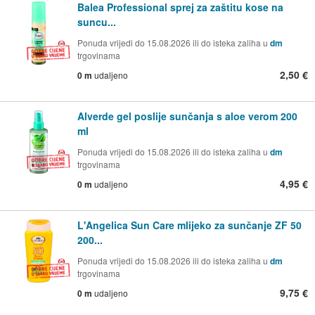
Balea Professional sprej za zaštitu kose na
suncu...
Ponuda vrijedi do 15.08.2026 ili do isteka zaliha u
dm
trgovinama
2,50 €
0 m
udaljeno
Alverde gel poslije sunčanja s aloe verom 200
ml
Ponuda vrijedi do 15.08.2026 ili do isteka zaliha u
dm
trgovinama
4,95 €
0 m
udaljeno
L'Angelica Sun Care mlijeko za sunčanje ZF 50
200...
Ponuda vrijedi do 15.08.2026 ili do isteka zaliha u
dm
trgovinama
9,75 €
0 m
udaljeno