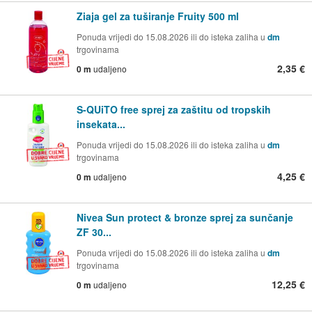
Ziaja gel za tuširanje Fruity 500 ml
Ponuda vrijedi do 15.08.2026 ili do isteka zaliha u
dm
trgovinama
2,35 €
0 m
udaljeno
S-QUiTO free sprej za zaštitu od tropskih
insekata...
Ponuda vrijedi do 15.08.2026 ili do isteka zaliha u
dm
trgovinama
4,25 €
0 m
udaljeno
Nivea Sun protect & bronze sprej za sunčanje
ZF 30...
Ponuda vrijedi do 15.08.2026 ili do isteka zaliha u
dm
trgovinama
12,25 €
0 m
udaljeno