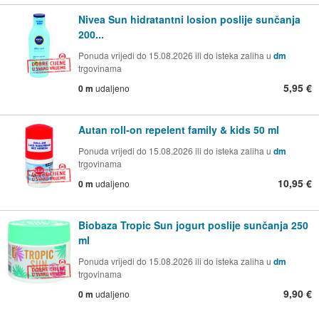
Nivea Sun hidratantni losion poslije sunčanja
200...
Ponuda vrijedi do 15.08.2026 ili do isteka zaliha u
dm
trgovinama
5,95 €
0 m
udaljeno
Autan roll-on repelent family & kids 50 ml
Ponuda vrijedi do 15.08.2026 ili do isteka zaliha u
dm
trgovinama
10,95 €
0 m
udaljeno
Biobaza Tropic Sun jogurt poslije sunčanja 250
ml
Ponuda vrijedi do 15.08.2026 ili do isteka zaliha u
dm
trgovinama
9,90 €
0 m
udaljeno