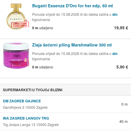
Bugatti Essenza D'Oro for her edp, 60 ml
Ponuda vrijedi do 15.08.2026 ili do isteka zaliha u
dm
trgovinama
19,95 €
0 m
udaljeno
Ziaja šećerni piling Marshmallow 300 ml
Ponuda vrijedi do 15.08.2026 ili do isteka zaliha u
dm
trgovinama
5,90 €
0 m
udaljeno
SUPERMARKETI U TVOJOJ BLIZINI
DM ZAGREB GAJNICE
0 m
Gandhijeva 3 10000 Zagreb
INA ZAGREB LANGOV TRG
40 m
Trg Josipa Langa 13 10000 Zagreb