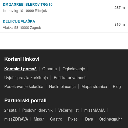
DM ZAGREB IBLEROV TRG 10
287 m
Iblerov trg 10 10000 Ribnjak
DELIIICIJE VLAŠKA
316 m
Vlaška 58 10000 Zagreb
Korisni linkovi
Kontakt i pomoć
O nama
Oglašavanje
Uvjeti i pravila korištenja
Politika privatnosti
Podešavanje kolačića
Način plaćanja
Mapa stranica
Blog
Partnerski portali
24sata
Poslovni dnevnik
Večernji list
missMAMA
missZDRAVA
Miss7
Gastro
Pixsell
Diva
Ordinacija.hr