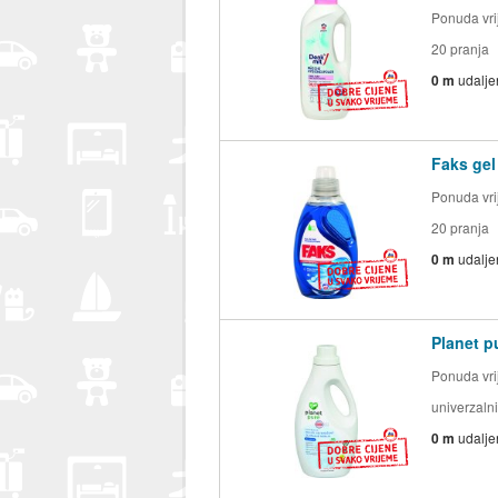
Ponuda vrij
20 pranja
0 m
udalje
Faks gel
Ponuda vrij
20 pranja
0 m
udalje
Planet pu
Ponuda vrij
univerzalni
0 m
udalje