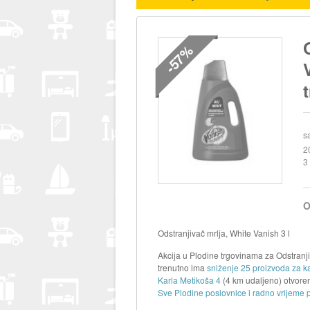
-57%
s
2
3 
O
Odstranjivač mrlja, White Vanish 3 l
Akcija u Plodine trgovinama za Odstranjiva
trenutno ima
sniženje 25 proizvoda za ka
Karla Metikoša 4
(4 km udaljeno) otvore
Sve Plodine poslovnice i radno vrijeme 