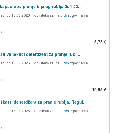
kapsule za pranje bijelog rublja 3u1 22...
edi do 15.08.2026 ili do isteka zaliha u
dm
trgovinama
no
5,75 €
sitive tekući deterdžent za pranje rubl...
edi do 15.08.2026 ili do isteka zaliha u
dm
trgovinama
no
19,95 €
kasti de terdžent za pranje rublja, Regul...
edi do 15.08.2026 ili do isteka zaliha u
dm
trgovinama
no