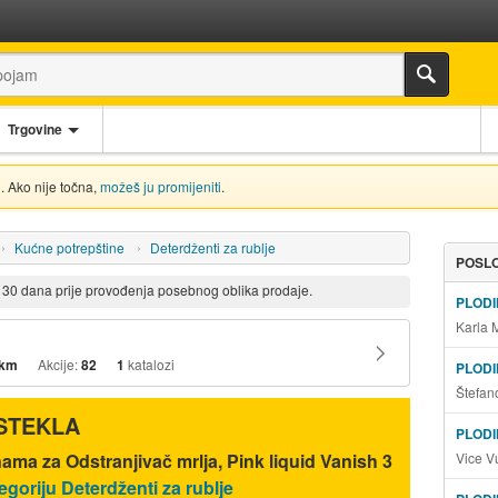
Trgovine
. Ako nije točna,
možeš ju promijeniti
.
Kućne potrepštine
Deterdženti za rublje
POSLO
d 30 dana prije provođenja posebnog oblika prodaje.
PLOD
Karla 
 km
Akcije:
82
1
katalozi
PLOD
Štefan
ISTEKLA
PLODI
Vice V
nama za Odstranjivač mrlja, Pink liquid Vanish 3
egoriju Deterdženti za rublje