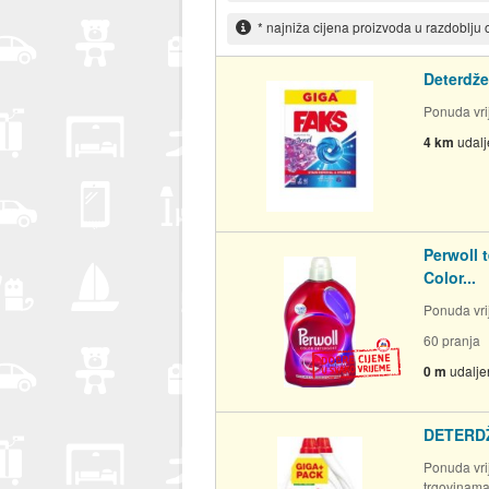
* najniža cijena proizvoda u razdoblju
Deterdže
Ponuda vrij
4 km
udal
Perwoll 
Color...
Ponuda vrij
60 pranja
0 m
udalje
DETERD
Ponuda vrij
trgovinam