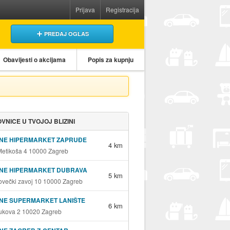
Prijava
Registracija
PREDAJ OGLAS
Obavijesti o akcijama
Popis za kupnju
VNICE U TVOJOJ BLIZINI
INE HIPERMARKET ZAPRUĐE
4 km
Metikoša 4 10000 Zagreb
INE HIPERMARKET DUBRAVA
5 km
ovečki zavoj 10 10000 Zagreb
NE SUPERMARKET LANIŠTE
6 km
ukova 2 10020 Zagreb