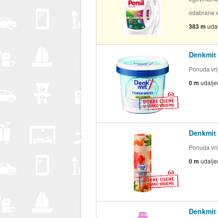
odabrane v
383 m
uda
Denkmit 
Ponuda vrij
0 m
udalje
Denkmit 
Ponuda vrij
0 m
udalje
Denkmit 