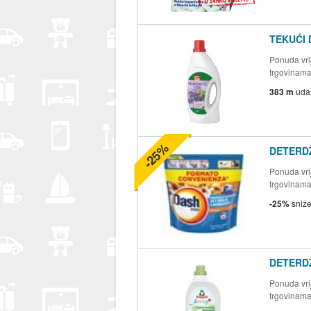
TEKUĆI
Ponuda vrij
trgovinam
383 m
uda
-25%
DETERD
Ponuda vrij
trgovinam
-25%
sniž
DETERD
Ponuda vrij
trgovinam