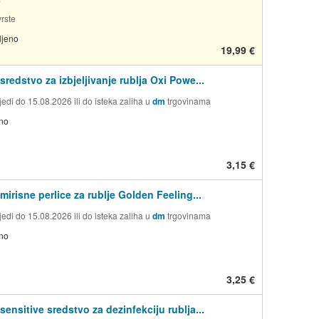
rste
ljeno
19,99 €
sredstvo za izbjeljivanje rublja Oxi Powe...
edi do 15.08.2026 ili do isteka zaliha u
dm
trgovinama
no
3,15 €
mirisne perlice za rublje Golden Feeling...
edi do 15.08.2026 ili do isteka zaliha u
dm
trgovinama
no
3,25 €
sensitive sredstvo za dezinfekciju rublja...