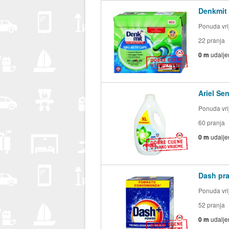
Denkmit 
Ponuda vrij
22 pranja
0 m
udalje
Ariel Sen
Ponuda vrij
60 pranja
0 m
udalje
Dash praš
Ponuda vrij
52 pranja
0 m
udalje