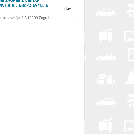
NE ZAGREB Z-CENTAR
EB LJUBLJANSKA AVENIJA
7 km
anska avenija 2 B 10000 Zagreb