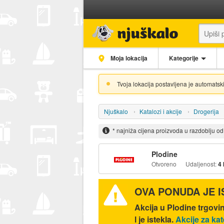
Moja lokacija
Kategorije
Tvoja lokacija postavljena je automatski
Njuškalo
Katalozi i akcije
Drogerija
* najniža cijena proizvoda u razdoblju o
Plodine
Otvoreno
Udaljenost:
4
OVA PONUDA JE 
Akcija u Plodine trgovi
l je istekla.
Akcije za kat