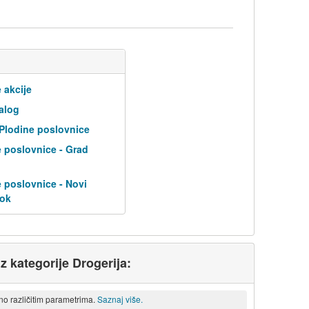
 akcije
alog
 Plodine poslovnice
 poslovnice - Grad
 poslovnice - Novi
tok
iz kategorije Drogerija:
eno različitim parametrima.
Saznaj više.