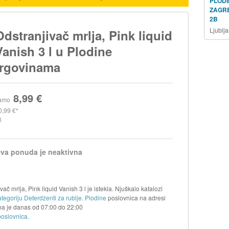
PLODI
ZAGR
2B
Ljublj
Odstranjivač mrlja, Pink liquid
Vanish 3 l u Plodine
trgovinama
8,99 €
amo
0,99 €
l
va ponuda je neaktivna
č mrlja, Pink liquid Vanish 3 l je istekla. Njuškalo katalozi
tegoriju Deterdženti za rublje
.
Plodine
poslovnica na adresi
na je danas od
07:00
do
22:00
poslovnica.