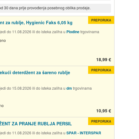
 od 30 dana prije provođenja posebnog oblika prodaje.
PREPORUKA
nt za rublje, Hygienic Faks 6,05 kg
edi do 11.08.2026 ili do isteka zaliha u
Plodine
trgovinama
jeno
18,99 €
PREPORUKA
tekući deterdžent za šareno rublje
edi do 15.08.2026 ili do isteka zaliha u
dm
trgovinama
no
10,95 €
PREPORUKA
ŽENT ZA PRANJE RUBLJA PERSIL
edi do 11.08.2026 ili do isteka zaliha u
SPAR - INTERSPAR
a