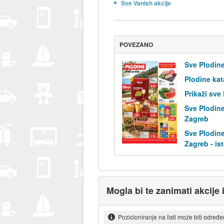
Sve Vanish akcije
POVEZANO
Sve Plodine
Plodine kat
Prikaži sve
Sve Plodine
Zagreb
Sve Plodine
Zagreb - is
Mogla bi te zanimati akcije 
Pozicioniranje na listi može biti određ