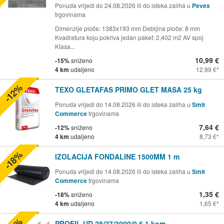
Ponuda vrijedi do 24.08.2026 ili do isteka zaliha u
Pevex
trgovinama
Dimenzije ploče: 1383x193 mm Debljina ploče: 8 mm
Kvadratura koju pokriva jedan paket: 2,402 m2 AV spoj
Klasa...
10,99 €
-15%
sniženo
4 km
udaljeno
12,99 €
-12%
TEXO GLETAFAS PRIMO GLET MASA 25 kg
Ponuda vrijedi do 14.08.2026 ili do isteka zaliha u
Smit
Commerce
trgovinama
7,64 €
-12%
sniženo
4 km
udaljeno
8,73 €
-18%
IZOLACIJA FONDALINE 1500MM 1 m
Ponuda vrijedi do 14.08.2026 ili do isteka zaliha u
Smit
Commerce
trgovinama
1,35 €
-18%
sniženo
4 km
udaljeno
1,65 €
PROFIL UD 28/27/3000/0.6 1 kom