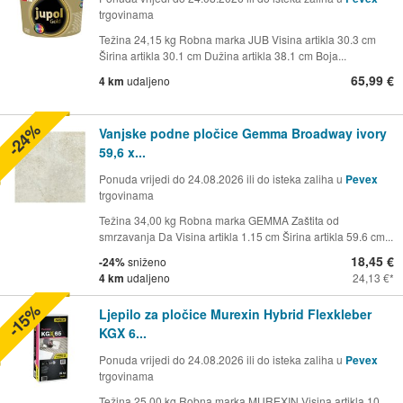
trgovinama
Težina 24,15 kg Robna marka JUB Visina artikla 30.3 cm
Širina artikla 30.1 cm Dužina artikla 38.1 cm Boja...
65,99 €
4 km
udaljeno
-24%
Vanjske podne pločice Gemma Broadway ivory
59,6 x...
Ponuda vrijedi do 24.08.2026 ili do isteka zaliha u
Pevex
trgovinama
Težina 34,00 kg Robna marka GEMMA Zaštita od
smrzavanja Da Visina artikla 1.15 cm Širina artikla 59.6 cm...
18,45 €
-24%
sniženo
4 km
udaljeno
24,13 €
-15%
Ljepilo za pločice Murexin Hybrid Flexkleber
KGX 6...
Ponuda vrijedi do 24.08.2026 ili do isteka zaliha u
Pevex
trgovinama
Težina 25,00 kg Robna marka MUREXIN Visina artikla 10