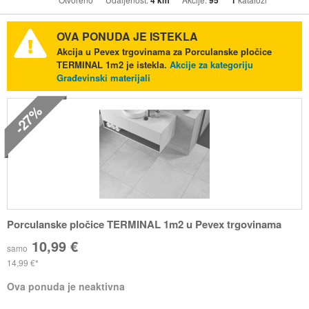
4 km
95
1
OVA PONUDA JE ISTEKLA
Akcija u Pevex trgovinama za Porculanske pločice
TERMINAL 1m2 je istekla.
Akcije za kategoriju
Građevinski materijali
-27%
Porculanske pločice TERMINAL 1m2 u Pevex trgovinama
10,99 €
samo
14,99 €
Ova ponuda je neaktivna