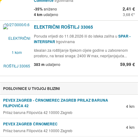
Commerce
trgovinama
2,41 €
-35%
sniženo
4 km
udaljeno
3,68 €
ELEKTRIČNI ROŠTILJ 33065
Ponuda vrijedi do 11.08.2026 ili do isteka zaliha u
SPAR -
INTERSPAR
trgovinama
Idealan za roštiljanje tijekom cijele godine u zatvorenom
prostoru, na terasi snaga: 2400 W max, neprijanjajuća...
59,99 €
383 m
udaljeno
POSLOVNICE U TVOJOJ BLIZINI
PEVEX ZAGREB - ČRNOMEREC ZAGREB PRILAZ BARUNA
FILIPOVIĆA 42
4 km
Prilaz baruna Filipovića 42 10000 Zagreb
PEVEX ZAGREB ČRNOMEREC
4 km
Prilaz baruna Filipovića 42 10000 Zagreb