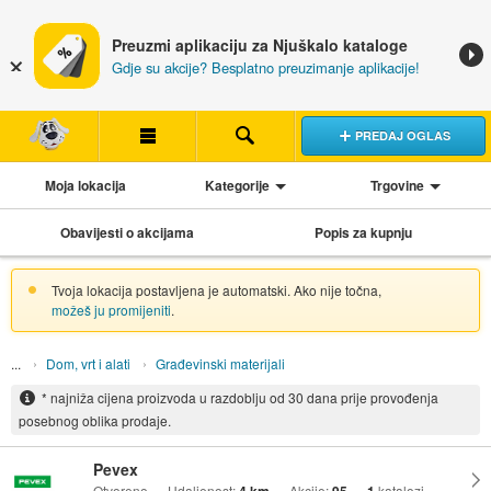
Preuzmi aplikaciju za Njuškalo kataloge
Gdje su akcije? Besplatno preuzimanje aplikacije!
PREDAJ OGLAS
Moja lokacija
Kategorije
Trgovine
Obavijesti o akcijama
Popis za kupnju
Tvoja lokacija postavljena je automatski. Ako nije točna,
možeš ju promijeniti
.
Dom, vrt i alati
Građevinski materijali
* najniža cijena proizvoda u razdoblju od 30 dana prije provođenja
posebnog oblika prodaje.
Pevex
Otvoreno
Udaljenost:
Akcije:
katalozi