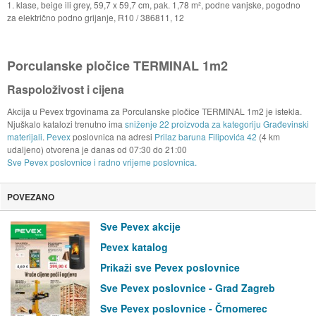
1. klase, beige ili grey, 59,7 x 59,7 cm, pak. 1,78 m², podne vanjske, pogodno
za električno podno grijanje, R10 / 386811, 12
Porculanske pločice TERMINAL 1m2
Raspoloživost i cijena
Akcija u Pevex trgovinama za Porculanske pločice TERMINAL 1m2 je istekla.
Njuškalo katalozi trenutno ima
sniženje 22 proizvoda za kategoriju Građevinski
materijali
.
Pevex
poslovnica na adresi
Prilaz baruna Filipovića 42
(4 km
udaljeno) otvorena je danas od
07:30
do
21:00
Sve Pevex poslovnice i radno vrijeme poslovnica.
POVEZANO
Sve Pevex akcije
Pevex katalog
Prikaži sve Pevex poslovnice
Sve Pevex poslovnice - Grad Zagreb
Sve Pevex poslovnice - Črnomerec