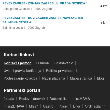
PEVEX ZAGREB - ŽITNJAK ZAGREB UL. GRADA GOSPIĆA 1
4 km
Ulica grada Gospića 1 10000 Zagreb
PEVEX ZAGREB - NOVI ZAGREB ZAGREB-NOVI ZAGREB
SAJMIŠNA CESTA 4
4 km
Sajmišna cesta 4 10000 Zagreb
Korisni linkovi
Kontakt i pomoć
O nama
Oglašavanje
Uvjeti i pravila korištenja
Politika privatnosti
Podešavanje kolačića
Način plaćanja
Mapa stranica
Blog
Partnerski portali
24sata
Poslovni dnevnik
Večernji list
missMAMA
missZDRAVA
Miss7
Gastro
Pixsell
Diva
Ordinacija.hr