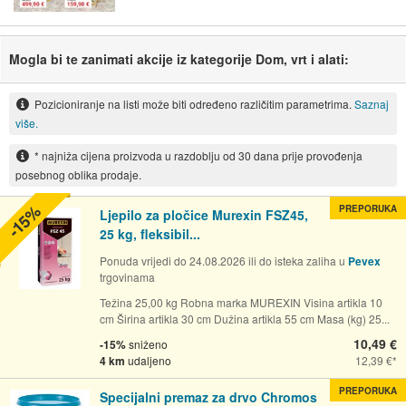
Mogla bi te zanimati akcije iz kategorije Dom, vrt i alati:
Pozicioniranje na listi može biti određeno različitim parametrima.
Saznaj
više.
* najniža cijena proizvoda u razdoblju od 30 dana prije provođenja
posebnog oblika prodaje.
-15%
PREPORUKA
Ljepilo za pločice Murexin FSZ45,
25 kg, fleksibil...
Ponuda vrijedi do 24.08.2026 ili do isteka zaliha u
Pevex
trgovinama
Težina 25,00 kg Robna marka MUREXIN Visina artikla 10
cm Širina artikla 30 cm Dužina artikla 55 cm Masa (kg) 25...
10,49 €
-15%
sniženo
4 km
udaljeno
12,39 €
PREPORUKA
Specijalni premaz za drvo Chromos