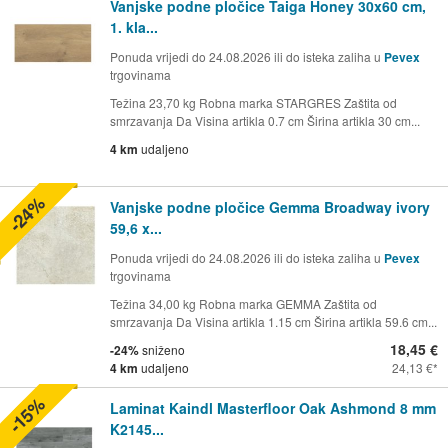
Vanjske podne pločice Taiga Honey 30x60 cm,
1. kla...
Ponuda vrijedi do 24.08.2026 ili do isteka zaliha u
Pevex
trgovinama
Težina 23,70 kg Robna marka STARGRES Zaštita od
smrzavanja Da Visina artikla 0.7 cm Širina artikla 30 cm...
4 km
udaljeno
-24%
Vanjske podne pločice Gemma Broadway ivory
59,6 x...
Ponuda vrijedi do 24.08.2026 ili do isteka zaliha u
Pevex
trgovinama
Težina 34,00 kg Robna marka GEMMA Zaštita od
smrzavanja Da Visina artikla 1.15 cm Širina artikla 59.6 cm...
18,45 €
-24%
sniženo
4 km
udaljeno
24,13 €
-15%
Laminat Kaindl Masterfloor Oak Ashmond 8 mm
K2145...