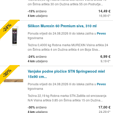
cm Širina artikla 30 cm Dužina artikla 55 cm Područje...
14,49 €
-15%
sniženo
4 km
udaljeno
16,99 €
-24%
Silikon Murexin 60 Premium siva, 310 ml
Ponuda vrijedi do 24.08.2026 ili do isteka zaliha u
Pevex
trgovinama
Težina 0,4000 kg Robna marka MUREXIN Visina artikla 24
cm Širina artikla 4 cm Dužina artikla 4 cm Boja Siva...
6,99 €
-24%
sniženo
4 km
udaljeno
9,19 €
-30%
Vanjske podne pločice STN Springwood miel
15x90 cm...
Ponuda vrijedi do 24.08.2026 ili do isteka zaliha u
Pevex
trgovinama
Težina 22,19 kg Robna marka STN Zaštita od smrzavanja
N/A Visina artikla 0.85 cm Širina artikla 15 cm Dužina...
17,00 €
-30%
sniženo
4 km
udaljeno
24,29 €