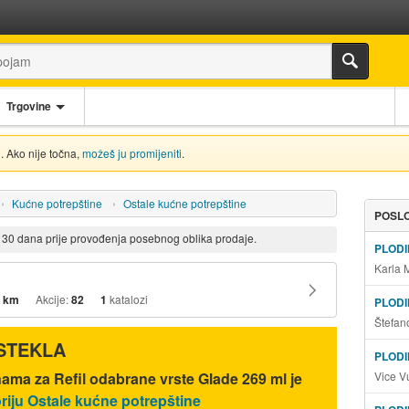
Trgovine
. Ako nije točna,
možeš ju promijeniti
.
Kućne potrepštine
Ostale kućne potrepštine
POSLO
d 30 dana prije provođenja posebnog oblika prodaje.
PLOD
Karla 
 km
Akcije:
82
1
katalozi
PLOD
Štefan
ISTEKLA
PLODI
Vice V
nama za Refil odabrane vrste Glade 269 ml je
riju Ostale kućne potrepštine