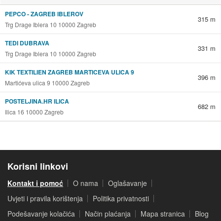
PEPCO - ZAGREB IBLEROV
315 m
Trg Drage Iblera 10 10000 Zagreb
TEDI DUBRAVA
331 m
Trg Drage Iblera 10 10000 Zagreb
KIK TEXTILIEN ZAGREB MARTICEVA ULICA 9
396 m
Martićeva ulica 9 10000 Zagreb
POSTELJINA.HR ILICA
682 m
Ilica 16 10000 Zagreb
Korisni linkovi
Kontakt i pomoć
O nama
Oglašavanje
Uvjeti i pravila korištenja
Politika privatnosti
Podešavanje kolačića
Način plaćanja
Mapa stranica
Blog