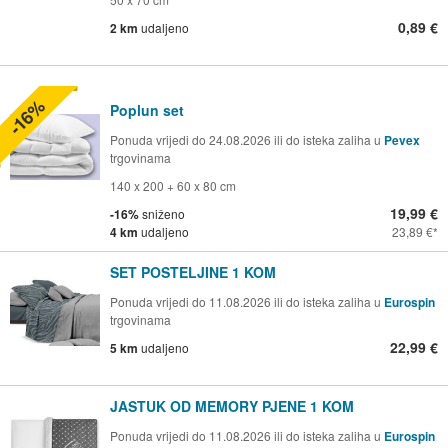
0,89 €
2 km
udaljeno
-16%
Poplun set
Ponuda vrijedi do 24.08.2026 ili do isteka zaliha u
Pevex
trgovinama
140 x 200 + 60 x 80 cm
19,99 €
-16%
sniženo
4 km
udaljeno
23,89 €
SET POSTELJINE 1 KOM
Ponuda vrijedi do 11.08.2026 ili do isteka zaliha u
Eurospin
trgovinama
22,99 €
5 km
udaljeno
JASTUK OD MEMORY PJENE 1 KOM
Ponuda vrijedi do 11.08.2026 ili do isteka zaliha u
Eurospin