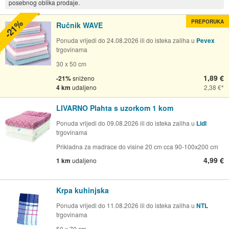
posebnog oblika prodaje.
-21%
PREPORUKA
Ručnik WAVE
Ponuda vrijedi do 24.08.2026 ili do isteka zaliha u
Pevex
trgovinama
30 x 50 cm
1,89 €
-21%
sniženo
4 km
udaljeno
2,38 €
LIVARNO Plahta s uzorkom 1 kom
Ponuda vrijedi do 09.08.2026 ili do isteka zaliha u
Lidl
trgovinama
Prikladna za madrace do visine 20 cm cca 90-100x200 cm
4,99 €
1 km
udaljeno
Krpa kuhinjska
Ponuda vrijedi do 11.08.2026 ili do isteka zaliha u
NTL
trgovinama
50 x 70 cm