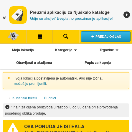
Preuzmi aplikaciju za Njuškalo kataloge
Gdje su akcije? Besplatno preuzimanje aplikacije!
PREDAJ OGLAS
Moja lokacija
Kategorije
Trgovine
Obavijesti o akcijama
Popis za kupnju
Tvoja lokacija postavljena je automatski. Ako nije točna,
možeš ju promijeniti
.
Kućanski tekstil
Ručnici
* najniža cijena proizvoda u razdoblju od 30 dana prije provođenja
posebnog oblika prodaje.
OVA PONUDA JE ISTEKLA