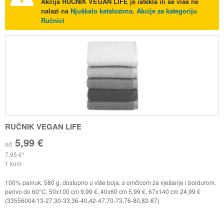
Akcija
RUČNIK VEGAN LIFE
je istekla ili se više ne
nalazi na
Njuškalo katalozima
.
Akcije za kategoriju
Ručnici
RUČNIK VEGAN LIFE
5,99 €
od
7,95 €
1 kom.
100% pamuk, 580 g, dostupno u više boja, s omčicom za vješanje i bordurom,
perivo do 60°C, 50x100 cm 9,99 €, 40x60 cm 5,99 €, 67x140 cm 24,99 €
(33556004/13-27,30-33,36-40,42-47,70-73,76-80,82-87)