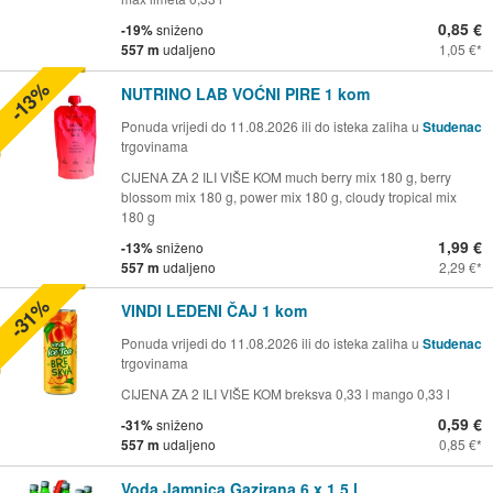
0,85 €
-19%
sniženo
557 m
udaljeno
1,05 €
-13%
NUTRINO LAB VOĆNI PIRE 1 kom
Ponuda vrijedi do 11.08.2026 ili do isteka zaliha u
Studenac
trgovinama
CIJENA ZA 2 ILI VIŠE KOM much berry mix 180 g, berry
blossom mix 180 g, power mix 180 g, cloudy tropical mix
180 g
1,99 €
-13%
sniženo
557 m
udaljeno
2,29 €
-31%
VINDI LEDENI ČAJ 1 kom
Ponuda vrijedi do 11.08.2026 ili do isteka zaliha u
Studenac
trgovinama
CIJENA ZA 2 ILI VIŠE KOM breksva 0,33 l mango 0,33 l
0,59 €
-31%
sniženo
557 m
udaljeno
0,85 €
Voda Jamnica Gazirana 6 x 1,5 l