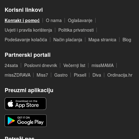
Korisni linkovi
Kontakt i pomoć
O nama
Oglašavanje
Uvjeti i pravila korištenja
Politika privatnosti
Podešavanje kolačića
Način plaćanja
Mapa stranica
Blog
Partnerski portali
24sata
Poslovni dnevnik
Večernji list
missMAMA
missZDRAVA
Miss7
Gastro
Pixsell
Diva
Ordinacija.hr
Preuzmi aplikaciju
Potraži nas