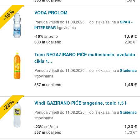
383 m
-16%
VODA PROLOM
Ponuda vrijedi do 11.08.2026 ili do isteka zaliha u
SPAR -
INTERSPAR
trgovinama
1,69 €
-16%
sniženo
383 m
udaljeno
2,02 €
Toco NEGAZIRANO PIĆE multivitamin, avokado-
cikla 1...
Ponuda vrijedi do 11.08.2026 ili do isteka zaliha u
Studenac
trgovinama
1,45 €
557 m
udaljeno
-23%
Vindi GAZIRANO PIĆE tangerine, tonic 1,5 l
Ponuda vrijedi do 11.08.2026 ili do isteka zaliha u
Studenac
trgovinama
1,33 €
-23%
sniženo
557 m
udaljeno
1,73 €