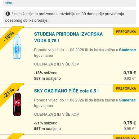
više.
* najniža cijena proizvoda u razdoblju od 30 dana prije provođenja
posebnog oblika prodaje.
-18%
PREPORUKA
STUDENA PRIRODNA IZVORSKA
VODA 0,75 l
Ponuda vrijedi do 11.08.2026 ili do isteka zaliha u
Studenac
trgovinama
CIJENA ZA 2 ILI VIŠE KOM
0,75 €
-18%
sniženo
557 m
udaljeno
0,92 €
-21%
PREPORUKA
SKY GAZIRANO PIĆE cola 0,5 l
Ponuda vrijedi do 11.08.2026 ili do isteka zaliha u
Studenac
trgovinama
CIJENA ZA 2 ILI VIŠE KOM
0,75 €
-21%
sniženo
557 m
udaljeno
0,95 €
PREPORUKA