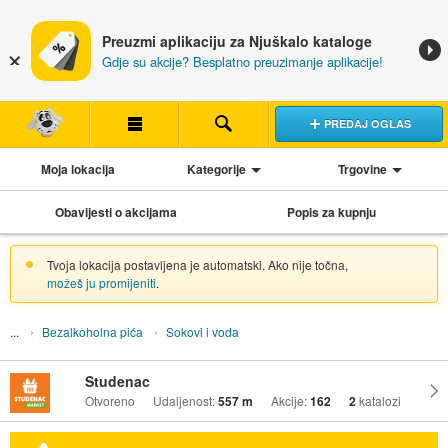
Preuzmi aplikaciju za Njuškalo kataloge
Gdje su akcije? Besplatno preuzimanje aplikacije!
PREDAJ OGLAS
Moja lokacija
Kategorije
Trgovine
Obavijesti o akcijama
Popis za kupnju
Tvoja lokacija postavljena je automatski. Ako nije točna,
možeš ju promijeniti
.
Bezalkoholna pića
Sokovi i voda
Studenac
Otvoreno
Udaljenost:
557 m
Akcije:
162
2
katalozi