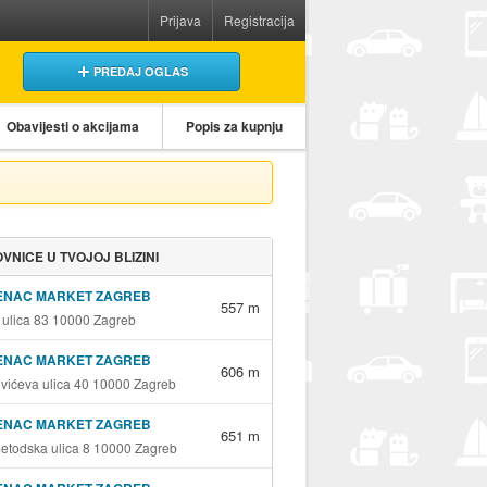
Prijava
Registracija
PREDAJ OGLAS
Obavijesti o akcijama
Popis za kupnju
VNICE U TVOJOJ BLIZINI
ENAC MARKET ZAGREB
557 m
 ulica 83 10000 Zagreb
ENAC MARKET ZAGREB
606 m
vićeva ulica 40 10000 Zagreb
ENAC MARKET ZAGREB
651 m
metodska ulica 8 10000 Zagreb