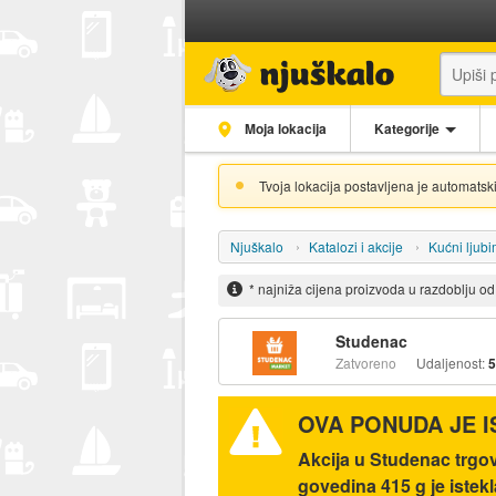
Moja lokacija
Kategorije
Tvoja lokacija postavljena je automatski
Njuškalo
Katalozi i akcije
Kućni ljubi
* najniža cijena proizvoda u razdoblju o
Studenac
Zatvoreno
Udaljenost:
5
OVA PONUDA JE 
Akcija u Studenac tr
govedina 415 g je istek