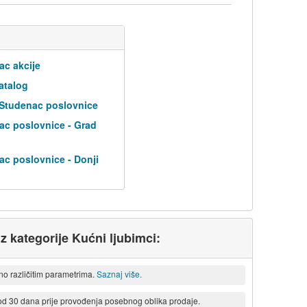
ac akcije
atalog
 Studenac poslovnice
ac poslovnice - Grad
ac poslovnice - Donji
iz kategorije Kućni ljubimci:
eno različitim parametrima.
Saznaj više.
 od 30 dana prije provođenja posebnog oblika prodaje.