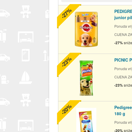
-27%
PEDIGRE
junior pil
Ponuda vrij
CIJENA ZA
-27%
sniž
-23%
PICNIC P
Ponuda vrij
CIJENA ZA
-23%
sniž
-20%
Pedigree
180 g
Ponuda vrij
-20%
sniž