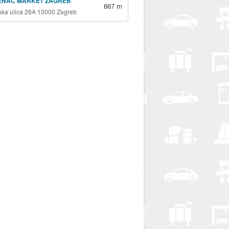
ENAC MARKET ZAGREB
667 m
jska ulica 26A 10000 Zagreb