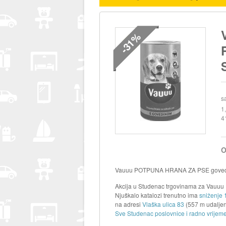
-31%
s
1
4
O
Vauuu POTPUNA HRANA ZA PSE govedin
Akcija u Studenac trgovinama za Vauu
Njuškalo katalozi trenutno ima
sniženje 
na adresi
Vlaška ulica 83
(557 m udaljen
Sve Studenac poslovnice i radno vrijeme