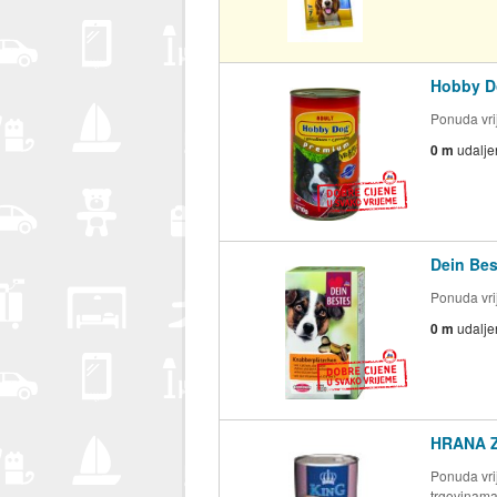
Hobby Do
Ponuda vrij
0 m
udalje
Dein Bes
Ponuda vrij
0 m
udalje
HRANA Z
Ponuda vrij
trgovinam