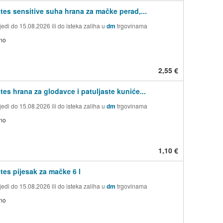
tes sensitive suha hrana za mačke perad,...
edi do 15.08.2026 ili do isteka zaliha u
dm
trgovinama
no
2,55 €
tes hrana za glodavce i patuljaste kuniće...
edi do 15.08.2026 ili do isteka zaliha u
dm
trgovinama
no
1,10 €
tes pijesak za mačke 6 l
edi do 15.08.2026 ili do isteka zaliha u
dm
trgovinama
no