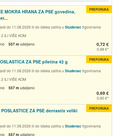
PREPORUKA
E MOKRA HRANA ZA PSE govedina,
et...
edi do 11.08.2026 ili do isteka zaliha u
Studenac
trgovinama
 2 ILI VIŠE KOM
0,72 €
eno
557 m
udaljeno
0,98 €
PREPORUKA
OSLASTICA ZA PSE piletina 42 g
edi do 11.08.2026 ili do isteka zaliha u
Studenac
trgovinama
 2 ILI VIŠE KOM
eno
557 m
udaljeno
0,69 €
0,90 €
PREPORUKA
 POSLASTICE ZA PSE dentastix veliki
edi do 11.08.2026 ili do isteka zaliha u
Studenac
trgovinama
eno
557 m
udaljeno