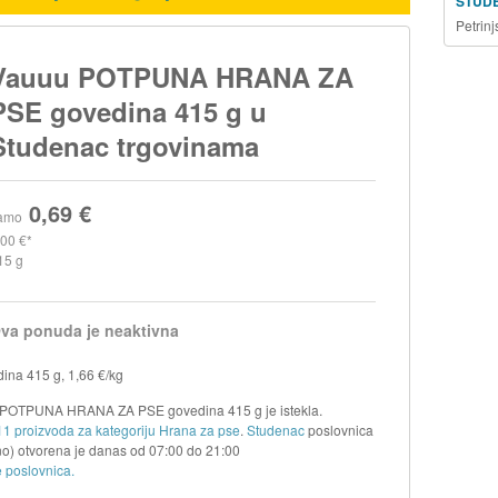
STUD
Petrin
Vauuu POTPUNA HRANA ZA
PSE govedina 415 g u
Studenac trgovinama
0,69 €
amo
,00 €
15 g
va ponuda je neaktivna
a 415 g, 1,66 €/kg
u POTPUNA HRANA ZA PSE govedina 415 g je istekla.
11 proizvoda za kategoriju Hrana za pse
.
Studenac
poslovnica
o) otvorena je danas od
07:00
do
21:00
 poslovnica.