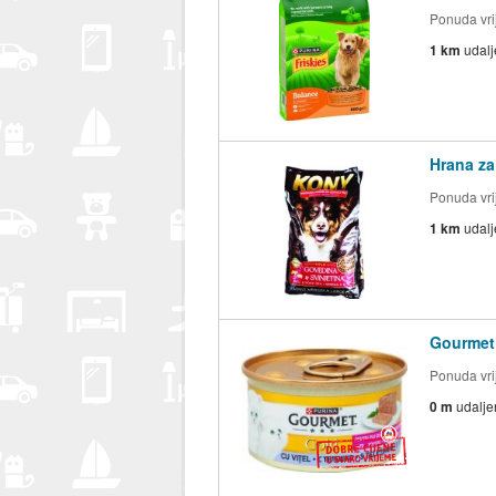
Ponuda vrij
1 km
udal
Hrana za
Ponuda vrij
1 km
udal
Gourmet 
Ponuda vrij
0 m
udalje