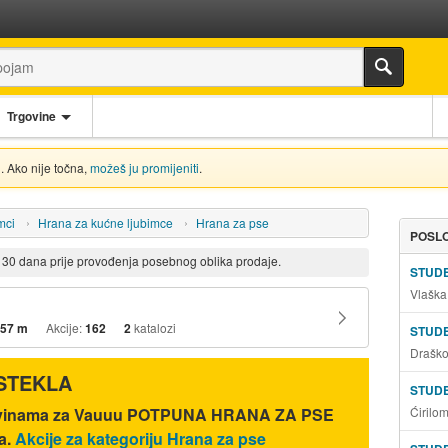
Trgovine
. Ako nije točna,
možeš ju promijeniti
.
mci
Hrana za kućne ljubimce
Hrana za pse
POSLO
d 30 dana prije provođenja posebnog oblika prodaje.
STUD
Vlaška
57 m
Akcije:
162
2
katalozi
STUD
Draško
ISTEKLA
STUD
Ćirilo
govinama za Vauuu POTPUNA HRANA ZA PSE
la.
Akcije za kategoriju Hrana za pse