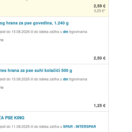
2,59 €
3,25 €
g hrana za pse govedina, 1.240 g
edi do 15.08.2026 ili do isteka zaliha u
dm
trgovinama
no
2,50 €
tes hrana za pse suhi kolačići 500 g
edi do 15.08.2026 ili do isteka zaliha u
dm
trgovinama
no
1,25 €
A PSE KING
edi do 11.08.2026 ili do isteka zaliha u
SPAR - INTERSPAR
a