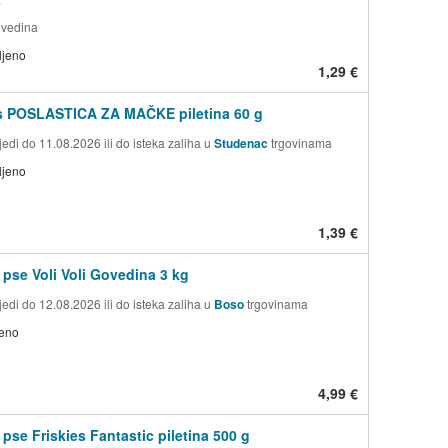
ovedina
ljeno
1,29 €
s POSLASTICA ZA MAČKE piletina 60 g
edi do 11.08.2026 ili do isteka zaliha u
Studenac
trgovinama
ljeno
1,39 €
 pse Voli Voli Govedina 3 kg
edi do 12.08.2026 ili do isteka zaliha u
Boso
trgovinama
jeno
4,99 €
 pse Friskies Fantastic piletina 500 g