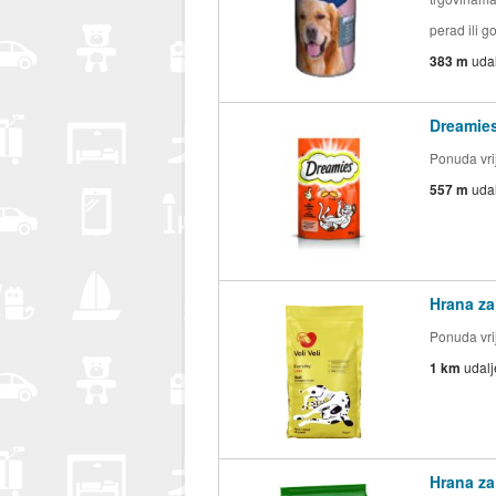
perad ili g
383 m
uda
Dreamie
Ponuda vrij
557 m
uda
Hrana za
Ponuda vrij
1 km
udal
Hrana za