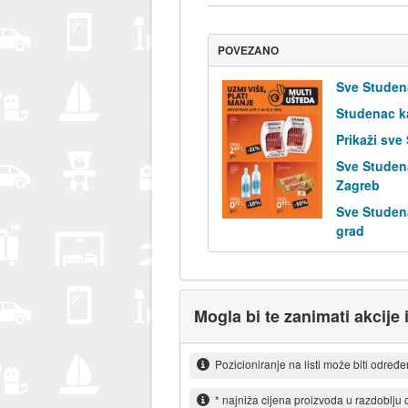
POVEZANO
Sve Studen
Studenac k
Prikaži sve
Sve Studen
Zagreb
Sve Studen
grad
Mogla bi te zanimati akcije 
Pozicioniranje na listi može biti određ
* najniža cijena proizvoda u razdoblju