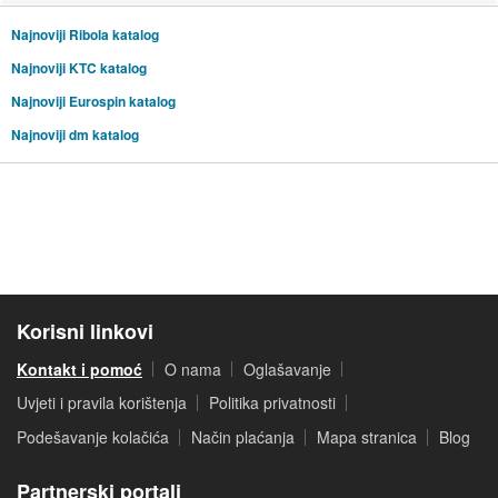
Najnoviji Ribola katalog
Najnoviji KTC katalog
Najnoviji Eurospin katalog
Najnoviji dm katalog
Korisni linkovi
Kontakt i pomoć
O nama
Oglašavanje
Uvjeti i pravila korištenja
Politika privatnosti
Podešavanje kolačića
Način plaćanja
Mapa stranica
Blog
Partnerski portali