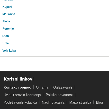
Kupari
Metković
Ploče
Potomje
Ston
Uble
Vela Luka
Korisni linkovi
Kontakt i pomoć
O nama
Oglašavanje
Uvjeti i pravila korištenja
Politika privatnosti
Podešavanje kolačića
Način plaćanja
Mapa stranica
Blog