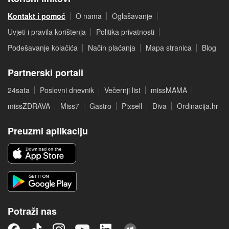
Kontakt i pomoć
O nama
Oglašavanje
Uvjeti i pravila korištenja
Politika privatnosti
Podešavanje kolačića
Način plaćanja
Mapa stranica
Blog
Partnerski portali
24sata
Poslovni dnevnik
Večernji list
missMAMA
missZDRAVA
Miss7
Gastro
Pixsell
Diva
Ordinacija.hr
Preuzmi aplikaciju
Potraži nas