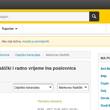
Trgovine
. Ako nije točna,
možeš ju promijeniti
.
lovnice
Osječko-baranjska
Markovac Našički
INA P
šički i radno vrijeme Ina poslovnica
Beli M
Bilje
Čepin
Dalj
Darda
Trenutno otvoreno
Donji 
PON. - PET, SUB, NED: 00:00 -