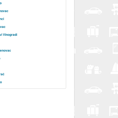
o
novac
nci
ovac
i Vinogradi
enovac
e
rač
vo