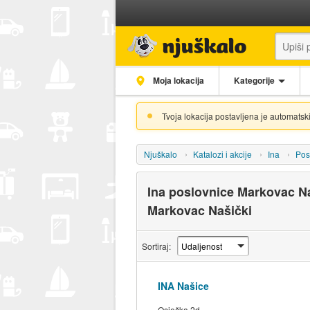
Moja lokacija
Kategorije
Tvoja lokacija postavljena je automatski
Njuškalo
Katalozi i akcije
Ina
Pos
Ina poslovnice Markovac Na
Markovac Našički
Sortiraj:
INA Našice
Osječka 2d