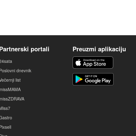
Partnerski portali
Preuzmi aplikaciju
24sata
Poslovni dnevnik
Večernji list
missMAMA
missZDRAVA
Miss7
Gastro
Pixsell