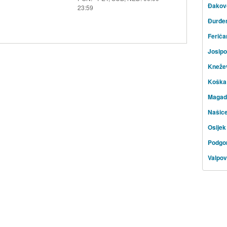
Đakov
23:59
Đurđe
Feriča
Josip
Knežev
Koška
Magad
Našic
Osijek
Podgo
Valpo