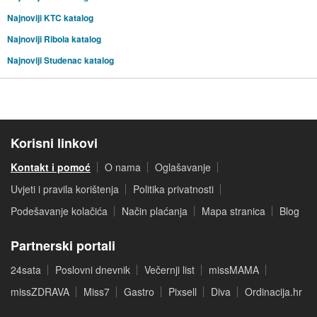
Najnoviji KTC katalog
Najnoviji Ribola katalog
Najnoviji Studenac katalog
Korisni linkovi
Kontakt i pomoć
O nama
Oglašavanje
Uvjeti i pravila korištenja
Politika privatnosti
Podešavanje kolačića
Način plaćanja
Mapa stranica
Blog
Partnerski portali
24sata
Poslovni dnevnik
Večernji list
missMAMA
missZDRAVA
Miss7
Gastro
Pixsell
Diva
Ordinacija.hr