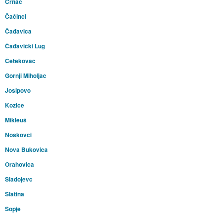
Crnac
Čačinci
Čađavica
Čađavički Lug
Četekovac
Gornji Miholjac
Josipovo
Kozice
Mikleuš
Noskovci
Nova Bukovica
Orahovica
Sladojevc
Slatina
Sopje