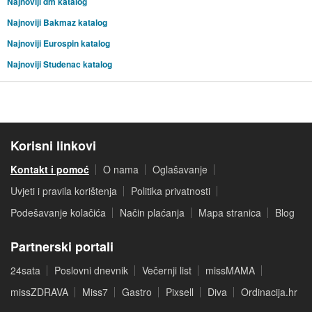
Najnoviji dm katalog
Najnoviji Bakmaz katalog
Najnoviji Eurospin katalog
Najnoviji Studenac katalog
Korisni linkovi
Kontakt i pomoć
O nama
Oglašavanje
Uvjeti i pravila korištenja
Politika privatnosti
Podešavanje kolačića
Način plaćanja
Mapa stranica
Blog
Partnerski portali
24sata
Poslovni dnevnik
Večernji list
missMAMA
missZDRAVA
Miss7
Gastro
Pixsell
Diva
Ordinacija.hr