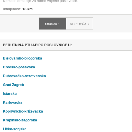
Nema informacije za radno vrijeme poslovnice.
udaljenost
18 km
Stranica
1
SLJEDEĆA
PERUTNINA PTUJ-PIPO POSLOVNICE U:
Bjelovarsko-bilogorska
Brodsko-posavska
Dubrovačko-neretvanska
Grad Zagreb
Istarska
Karlovačka
Koprivničko-križevačka
Krapinsko-zagorska
Ličko-senjska