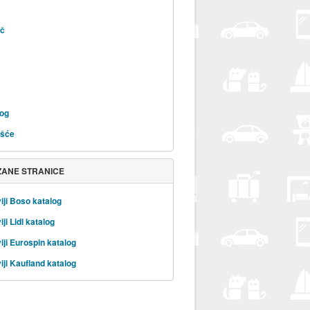
eč
rog
ošće
ZANE STRANICE
iji Boso katalog
ji Lidl katalog
iji Eurospin katalog
iji Kaufland katalog