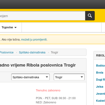
Trgovine
. Ako nije točna,
možeš ju promijeniti
.
Poslovnice
Splitsko-dalmatinska
Trogir
RIBOL
radno vrijeme Ribola poslovnica Trogir
Baška
Brela
Dugi R
Jelsa
Trenutno zatvoreno
Jesen
PON. - PET, SUB: 06:30 - 21:00
Kaštel
NED: Zatvoreno