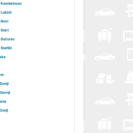
l Kambelovac
 Lukšić
 Novi
 Stari
 Sućurac
Štafilić
ska
a
am
Donji
Gornji
rana
Donji