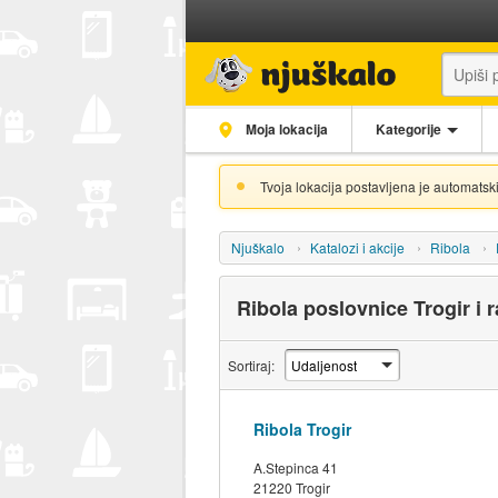
Moja lokacija
Kategorije
Tvoja lokacija postavljena je automatski
Njuškalo
Katalozi i akcije
Ribola
Ribola poslovnice Trogir i 
Sortiraj:
Ribola Trogir
A.Stepinca 41
21220 Trogir