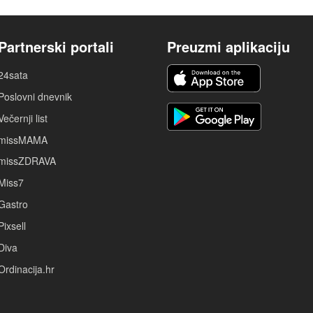
Partnerski portali
Preuzmi aplikaciju
24sata
Poslovni dnevnik
Večernji list
missMAMA
missZDRAVA
Miss7
Gastro
Pixsell
Diva
Ordinacija.hr