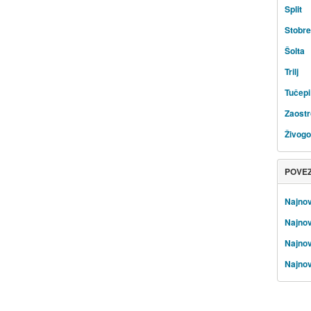
Split
Stobr
Šolta
Trilj
Tučepi
Zaost
Živog
POVE
Najnov
Najnovi
Najnov
Najnov