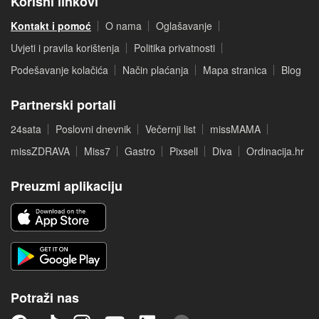
Korisni linkovi
Kontakt i pomoć
O nama
Oglašavanje
Uvjeti i pravila korištenja
Politika privatnosti
Podešavanje kolačića
Način plaćanja
Mapa stranica
Blog
Partnerski portali
24sata
Poslovni dnevnik
Večernji list
missMAMA
missZDRAVA
Miss7
Gastro
Pixsell
Diva
Ordinacija.hr
Preuzmi aplikaciju
Potraži nas