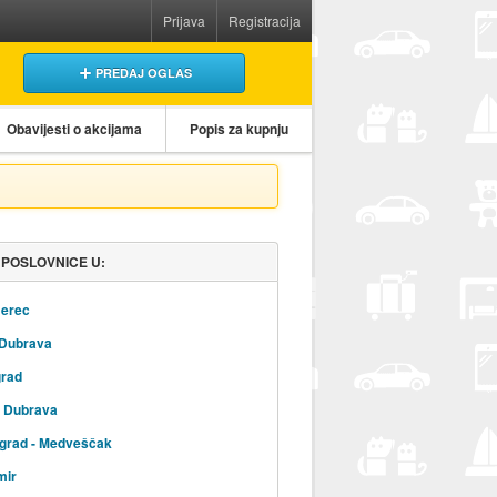
Prijava
Registracija
PREDAJ OGLAS
Obavijesti o akcijama
Popis za kupnju
 POSLOVNICE U:
erec
 Dubrava
grad
a Dubrava
 grad - Medveščak
mir