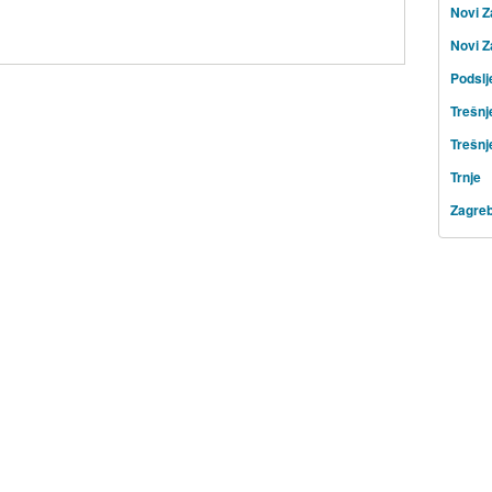
Novi Z
Novi Z
Podsl
Trešnj
Trešnj
Trnje
Zagre