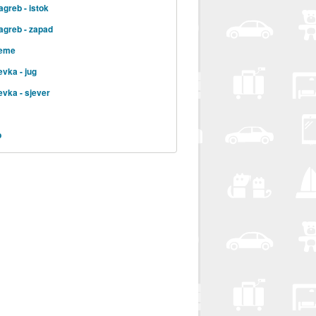
agreb - istok
agreb - zapad
jeme
evka - jug
evka - sjever
b