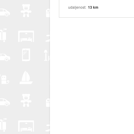
udaljenost
13 km