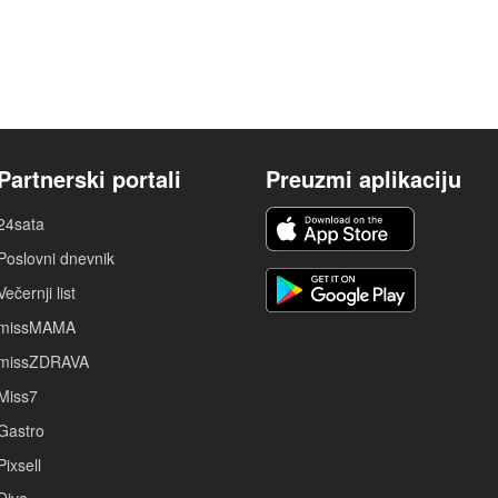
Partnerski portali
Preuzmi aplikaciju
24sata
Poslovni dnevnik
Večernji list
missMAMA
missZDRAVA
Miss7
Gastro
Pixsell