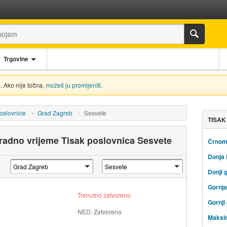
Trgovine
. Ako nije točna,
možeš ju promijeniti
.
oslovnice
Grad Zagreb
Sesvete
TISAK
 radno vrijeme Tisak poslovnica Sesvete
Črnom
Donja
Donji 
Gornj
Trenutno zatvoreno
Gornji
NED: Zatvoreno
Maksi