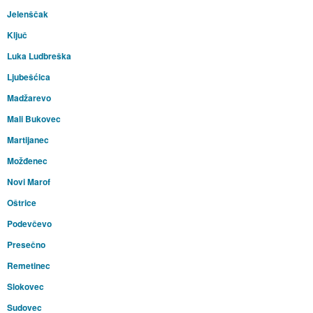
Jelenščak
Ključ
Luka Ludbreška
Ljubešćica
Madžarevo
Mali Bukovec
Martijanec
Možđenec
Novi Marof
Oštrice
Podevčevo
Presečno
Remetinec
Slokovec
Sudovec