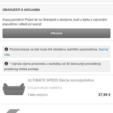
OBAVIJESTI O AKCIJAMA
Kupuj pametno! Prijavi se na Obavijesti o akcijama, budi u tijeku s najnovijim
popustima i uštedi pri kupnji!
PRIJAVA
Pozicioniranje na listi može biti određeno različitim parametrima.
Saznaj
više.
* najniža cijena proizvoda u razdoblju od 30 dana prije provođenja
posebnog oblika prodaje.
ULTIMATE SPEED Dječja autosjedalica
Ova ponuda je neaktivna
27,99 €
1 km
udaljeno