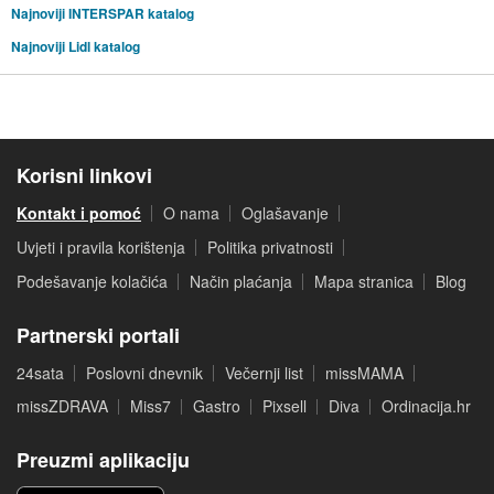
Najnoviji INTERSPAR katalog
Najnoviji Lidl katalog
Korisni linkovi
Kontakt i pomoć
O nama
Oglašavanje
Uvjeti i pravila korištenja
Politika privatnosti
Podešavanje kolačića
Način plaćanja
Mapa stranica
Blog
Partnerski portali
24sata
Poslovni dnevnik
Večernji list
missMAMA
missZDRAVA
Miss7
Gastro
Pixsell
Diva
Ordinacija.hr
Preuzmi aplikaciju