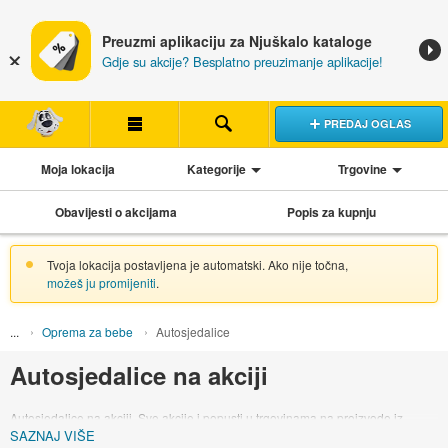
Preuzmi aplikaciju za Njuškalo kataloge
Gdje su akcije? Besplatno preuzimanje aplikacije!
PREDAJ OGLAS
Moja lokacija
Kategorije
Trgovine
Obavijesti o akcijama
Popis za kupnju
Tvoja lokacija postavljena je automatski. Ako nije točna,
možeš ju promijeniti
.
Oprema za bebe
Autosjedalice
Autosjedalice na akciji
Autosjedalice na akciji. Sve akcije i popusti u trgovinama na proizvode iz
SAZNAJ VIŠE
kategorije autosjedalice.