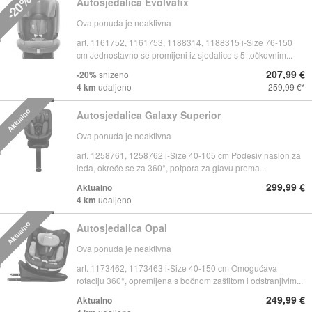
-20%
Autosjedalica Evolvafix
Ova ponuda je neaktivna
art. 1161752, 1161753, 1188314, 1188315 i-Size 76-150
cm Jednostavno se promijeni iz sjedalice s 5-točkovnim...
207,99 €
-20%
sniženo
4 km
udaljeno
259,99 €
Aktualno
Autosjedalica Galaxy Superior
Ova ponuda je neaktivna
art. 1258761, 1258762 i-Size 40-105 cm Podesiv naslon za
leđa, okreće se za 360°, potpora za glavu prema...
299,99 €
Aktualno
4 km
udaljeno
Aktualno
Autosjedalica Opal
Ova ponuda je neaktivna
art. 1173462, 1173463 i-Size 40-150 cm Omogućava
rotaciju 360°, opremljena s bočnom zaštitom i odstranjivim...
249,99 €
Aktualno