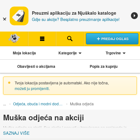
Preuzmi aplikaciju za Njuškalo kataloge
Gdje su akcije? Besplatno preuzimanje aplikacije!
PREDAJ OGLAS
Moja lokacija
Kategorije
Trgovine
Obavijesti o akcijama
Popis za kupnju
Tvoja lokacija postavljena je automatski. Ako nije točna,
možeš ju promijeniti
.
Odjeća, obuća i modni dodaci
Muška odjeća
Muška odjeća na akciji
Muška odjeća na akciji. Sve akcije i popusti u trgovinama na proizvode iz
SAZNAJ VIŠE
kategorije muška odjeća.