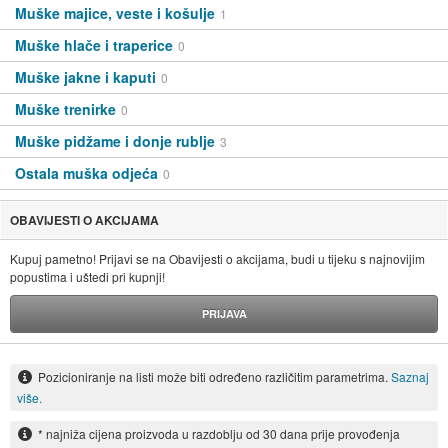
Muške majice, veste i košulje
1
Muške hlače i traperice
0
Muške jakne i kaputi
0
Muške trenirke
0
Muške pidžame i donje rublje
3
Ostala muška odjeća
0
OBAVIJESTI O AKCIJAMA
Kupuj pametno! Prijavi se na Obavijesti o akcijama, budi u tijeku s najnovijim
popustima i uštedi pri kupnji!
PRIJAVA
Pozicioniranje na listi može biti određeno različitim parametrima.
Saznaj
više.
* najniža cijena proizvoda u razdoblju od 30 dana prije provođenja