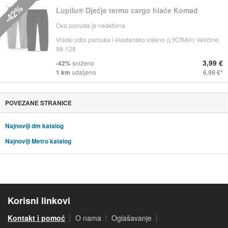
-42%
Lupilu® Dječje termo cargo hlače Komad
Ova ponuda je neaktivna
Visoki udio pamuka i elastansko vlakno (LYCRA®) Veličine:
98-128
3,99 €
-42%
sniženo
1 km
udaljeno
6,99 €
POVEZANE STRANICE
Najnoviji dm katalog
Najnoviji Metro katalog
Korisni linkovi
Kontakt i pomoć
O nama
Oglašavanje