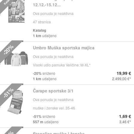
Katalog
12.12.-15.12...
Ova ponuda je neaktivna
47
stranica
Katalog
1 km
udaljeno
-20%
Umbro Muška sportska majica
Ova ponuda je neaktivna
Visoki udio pamuka Veličine: M-XL*
19,99 €
-20%
sniženo
1 km
udaljeno
2.499,00 €
-51%
Čarape sportske 3/1
Ova ponuda je neaktivna
muške i ženske vel. 35-46
1,69 €
-51%
sniženo
557 m
udaljeno
3,46 €
Stopalice muške i ženske