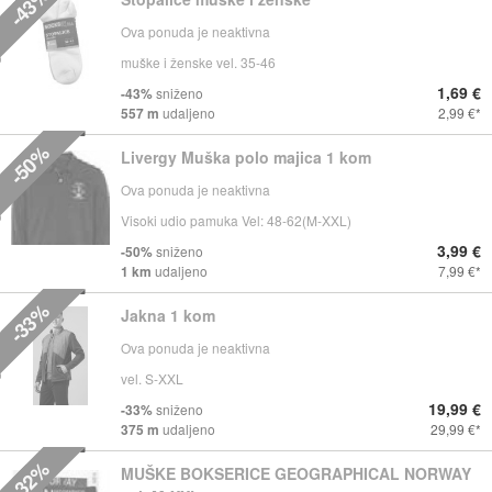
-43%
Ova ponuda je neaktivna
muške i ženske vel. 35-46
1,69 €
-43%
sniženo
557 m
udaljeno
2,99 €
-50%
Livergy Muška polo majica 1 kom
Ova ponuda je neaktivna
Visoki udio pamuka Vel: 48-62(M-XXL)
3,99 €
-50%
sniženo
1 km
udaljeno
7,99 €
-33%
Jakna 1 kom
Ova ponuda je neaktivna
vel. S-XXL
19,99 €
-33%
sniženo
375 m
udaljeno
29,99 €
-32%
MUŠKE BOKSERICE GEOGRAPHICAL NORWAY