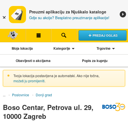
Preuzmi aplikaciju za Njuškalo kataloge
Gdje su akcije? Besplatno preuzimanje aplikacije!
PREDAJ OGLAS
Moja lokacija
Kategorije
Trgovine
Obavijesti o akcijama
Popis za kupnju
Tvoja lokacija postavljena je automatski. Ako nije točna,
možeš ju promijeniti
.
Poslovnice
Donji grad
Boso Centar, Petrova ul. 29,
10000 Zagreb