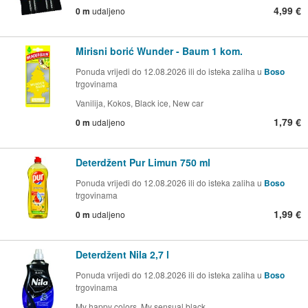
4,99 €
0 m
udaljeno
Mirisni borić Wunder - Baum 1 kom.
Ponuda vrijedi do 12.08.2026 ili do isteka zaliha u
Boso
trgovinama
Vanilija, Kokos, Black ice, New car
1,79 €
0 m
udaljeno
Deterdžent Pur Limun 750 ml
Ponuda vrijedi do 12.08.2026 ili do isteka zaliha u
Boso
trgovinama
1,99 €
0 m
udaljeno
Deterdžent Nila 2,7 l
Ponuda vrijedi do 12.08.2026 ili do isteka zaliha u
Boso
trgovinama
My happy colors, My sensual black