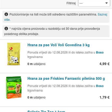
Filtriraj
Pozicioniranje na listi može biti određeno različitim parametrima.
Saznaj
više.
* najniža cijena proizvoda u razdoblju od 30 dana prije provođenja
posebnog oblika prodaje.
Hrana za pse Voli Voli Govedina 3 kg
Ponuda vrijedi do 12.08.2026 ili do isteka zaliha u
Boso
trgovinama
4,99 €
0 m
udaljeno
Hrana za pse Friskies Fantastic piletina 500 g
Ponuda vrijedi do 12.08.2026 ili do isteka zaliha u
Boso
trgovinama
1,79 €
0 m
udaljeno
Svijeća Zig Zag 1 kom.