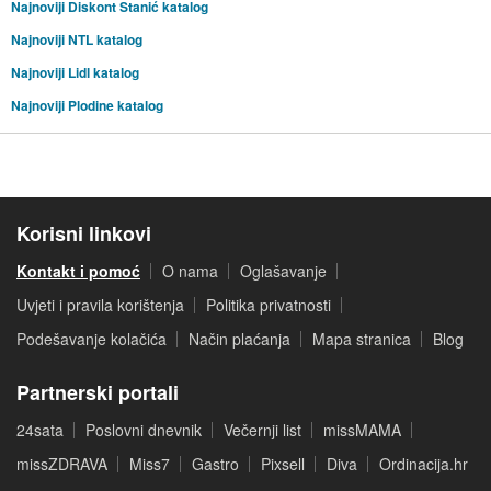
Najnoviji Diskont Stanić katalog
Najnoviji NTL katalog
Najnoviji Lidl katalog
Najnoviji Plodine katalog
Korisni linkovi
Kontakt i pomoć
O nama
Oglašavanje
Uvjeti i pravila korištenja
Politika privatnosti
Podešavanje kolačića
Način plaćanja
Mapa stranica
Blog
Partnerski portali
24sata
Poslovni dnevnik
Večernji list
missMAMA
missZDRAVA
Miss7
Gastro
Pixsell
Diva
Ordinacija.hr