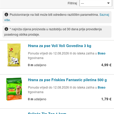
Filtriraj
Pozicioniranje na listi može biti određeno različitim parametrima.
Saznaj
više.
* najniža cijena proizvoda u razdoblju od 30 dana prije provođenja
posebnog oblika prodaje.
Hrana za pse Voli Voli Govedina 3 kg
Ponuda vrijedi do 12.08.2026 ili do isteka zaliha u
Boso
trgovinama
4,99 €
0 m
udaljeno
Hrana za pse Friskies Fantastic piletina 500 g
Ponuda vrijedi do 12.08.2026 ili do isteka zaliha u
Boso
trgovinama
1,79 €
0 m
udaljeno
Svijeća Zig Zag 1 kom.