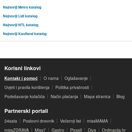
Najnoviji Metro katalog
Najnoviji Lidl katalog
Najnoviji NTL katalog
Najnoviji Kaufland katalog
Korisni linkovi
Kontakt i pomoć
O nama
Oglašavanje
Uvjeti i pravila korištenja
Politika privatnosti
Podešavanje kolačića
Način plaćanja
Mapa stranica
Blog
Partnerski portali
24sata
Poslovni dnevnik
Večernji list
missMAMA
missZDRAVA
Miss7
Gastro
Pixsell
Diva
Ordinacija.hr