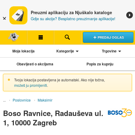
Preuzmi aplikaciju za Njuškalo kataloge
Gdje su akcije? Besplatno preuzimanje aplikacije!
PREDAJ OGLAS
Moja lokacija
Kategorije
Trgovine
Obavijesti o akcijama
Popis za kupnju
Tvoja lokacija postavljena je automatski. Ako nije točna,
možeš ju promijeniti
.
Poslovnice
Maksimir
Boso Ravnice, Radauševa ul.
1, 10000 Zagreb