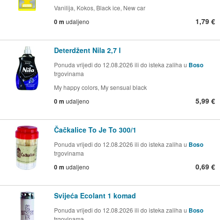
Vanilija, Kokos, Black ice, New car
1,79 €
0 m
udaljeno
Deterdžent Nila 2,7 l
Ponuda vrijedi do 12.08.2026 ili do isteka zaliha u
Boso
trgovinama
My happy colors, My sensual black
5,99 €
0 m
udaljeno
Čačkalice To Je To 300/1
Ponuda vrijedi do 12.08.2026 ili do isteka zaliha u
Boso
trgovinama
0,69 €
0 m
udaljeno
Svijeća Ecolant 1 komad
Ponuda vrijedi do 12.08.2026 ili do isteka zaliha u
Boso
trgovinama