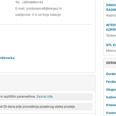
Tel
+38548864163
DISKO
E-mail
prodavaona8@dergez.hr
RADNI
udaljenost
0 m od tvoje lokacije
Radnič
INTE
KOPRI
Gospod
NTL K
Miklin
križevačka
DERGE
Đurđe
Ferdi
Glogo
eno različitim parametrima.
Saznaj više.
Kalino
Klošta
 od 30 dana prije provođenja posebnog oblika prodaje.
Kozar