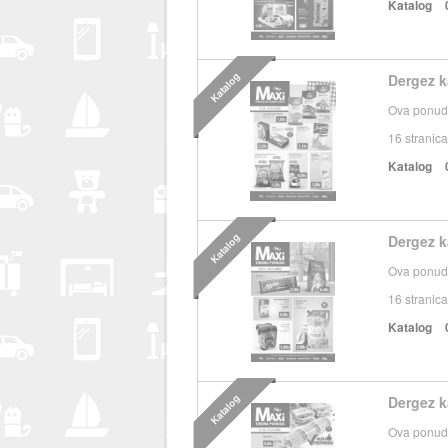
Katalog
Katalog
Dergez k
Ova ponuda
16
stranica
Katalog
Katalog
Dergez k
Ova ponuda
16
stranica
Katalog
Katalog
Dergez k
Ova ponuda