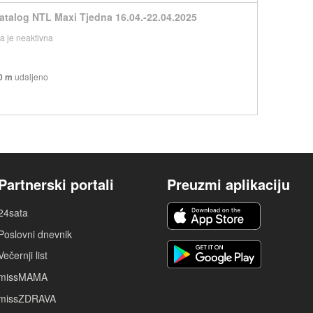
atalog NTL Maxi Tjedna 16.04.-22.04.2025
 je neaktivna
0 m
udaljeno
Partnerski portali
Preuzmi aplikaciju
24sata
Poslovni dnevnik
Večernji list
missMAMA
missZDRAVA