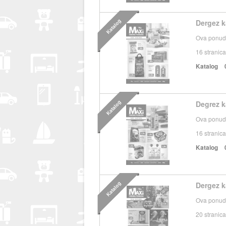
Katalog
Dergez k
Ova ponuda
16
stranica
Katalog
Katalog
Degrez k
Ova ponuda
16
stranica
Katalog
Katalog
Dergez k
Ova ponuda
20
stranica