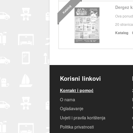
Katalog
Dergez k
Ova ponuda
20
stranica
Katalog
Korisni linkovi
Kontakt i pomoć
O nama
Oglašavanje
Uvjeti i pravila korištenja
Politika privatnosti