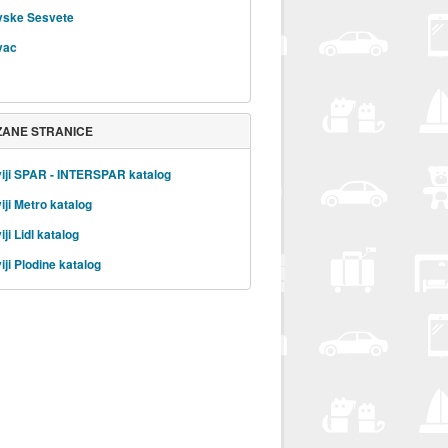
vske Sesvete
vac
ZANE STRANICE
iji SPAR - INTERSPAR katalog
iji Metro katalog
ji Lidl katalog
iji Plodine katalog