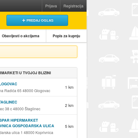
Prijava
Registracija
PREDAJ OGLAS
Obavijesti o akcijama
Popis za kupnju
MARKETI U TVOJOJ BLIZINI
GLOGOVAC
1 km
na Radića 65 48000 Glogovac
TAGLINEC
2 km
nec 38 c 48000 Štaglinec
RSPAR HIPERMARKET
IVNICA GOSPODARSKA ULICA
5 km
arska ulica 1 48000 Koprivnica