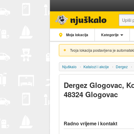
Moja lokacija
Kategorije
Tvoja lokacija postavljena je automatski
Njuškalo
Katalozi i akcije
Dergez
Dergez Glogovac, Ko
48324 Glogovac
Radno vrijeme i kontakt