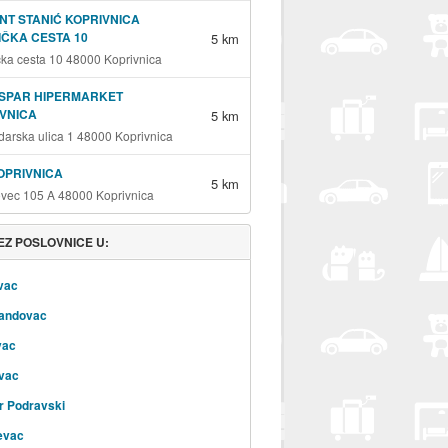
NT STANIĆ KOPRIVNICA
ČKA CESTA 10
5 km
ka cesta 10 48000 Koprivnica
RSPAR HIPERMARKET
VNICA
5 km
arska ulica 1 48000 Koprivnica
OPRIVNICA
5 km
ovec 105 A 48000 Koprivnica
Z POSLOVNICE U:
vac
nandovac
vac
vac
r Podravski
evac