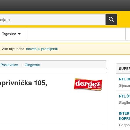
Trgovine
. Ako nije točna,
možeš ju promijeniti
.
Poslovnice
Glogovac
SUPER
NTL 
privnička 105,
Stjepa
NTL Š
Štagli
INTE
KOPR
Gospod