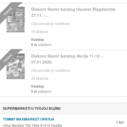
Katalog
Diskont Stanić katalog Ususret Blagdanima
27.11. -...
Ova ponuda je neaktivna
16
stranica
Katalog
0 m
udaljeno
Katalog
Diskont Stanić katalog Akcija 11.12. -
07.01.2026.
Ova ponuda je neaktivna
24
stranica
Katalog
0 m
udaljeno
SUPERMARKETI U TVOJOJ BLIZINI
TOMMY MAXIMARKET OPATIJA
1 km
Ulica Maršala Tita 166a 51410 Opatija