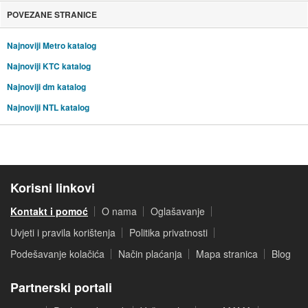
POVEZANE STRANICE
Najnoviji Metro katalog
Najnoviji KTC katalog
Najnoviji dm katalog
Najnoviji NTL katalog
Korisni linkovi
Kontakt i pomoć
O nama
Oglašavanje
Uvjeti i pravila korištenja
Politika privatnosti
Podešavanje kolačića
Način plaćanja
Mapa stranica
Blog
Partnerski portali