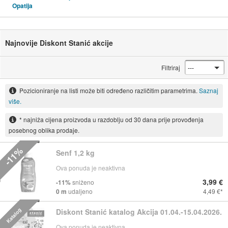
Opatija
Najnovije Diskont Stanić akcije
Filtriraj
Pozicioniranje na listi može biti određeno različitim parametrima.
Saznaj
više.
* najniža cijena proizvoda u razdoblju od 30 dana prije provođenja
posebnog oblika prodaje.
-11%
Senf 1,2 kg
Ova ponuda je neaktivna
3,99 €
-11%
sniženo
0 m
udaljeno
4,49 €
Katalog
Diskont Stanić katalog Akcija 01.04.-15.04.2026.
Ova ponuda je neaktivna