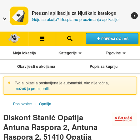
Preuzmi aplikaciju za Njuškalo kataloge
Gdje su akcije? Besplatno preuzimanje aplikacije!
PREDAJ OGLAS
Moja lokacija
Kategorije
Trgovine
Obavijesti o akcijama
Popis za kupnju
Tvoja lokacija postavljena je automatski. Ako nije točna,
možeš ju promijeniti
.
Poslovnice
Opatija
Diskont Stanić Opatija
Antuna Raspora 2, Antuna
Raspora 2, 51410 Opatija