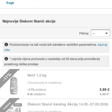
Trogir
Najnovije Diskont Stanić akcije
Filtriraj
Pozicioniranje na listi može biti određeno različitim parametrima.
Saznaj
više.
* najniža cijena proizvoda u razdoblju od 30 dana prije provođenja
posebnog oblika prodaje.
-11%
Senf 1,2 kg
Ova ponuda je neaktivna
3,99 €
-11%
sniženo
0 m
udaljeno
4,49 €
Katalog
Diskont Stanić katalog Akcija 14.05.-27.05.2026.
Ova ponuda je neaktivna