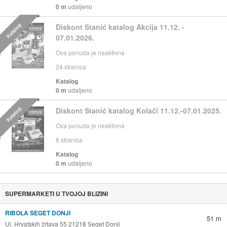
0 m
udaljeno
Katalog
Diskont Stanić katalog Akcija 11.12. -
07.01.2026.
Ova ponuda je neaktivna
24
stranica
Katalog
0 m
udaljeno
Katalog
Diskont Stanić katalog Kolači 11.12.-07.01.2025.
Ova ponuda je neaktivna
6
stranica
Katalog
0 m
udaljeno
SUPERMARKETI U TVOJOJ BLIZINI
RIBOLA SEGET DONJI
51 m
Ul. Hrvatskih žrtava 55 21218 Seget Donji