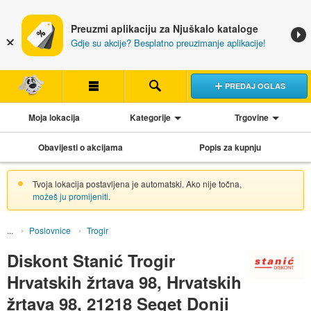
Preuzmi aplikaciju za Njuškalo kataloge
Gdje su akcije? Besplatno preuzimanje aplikacije!
PREDAJ OGLAS
Moja lokacija
Kategorije
Trgovine
Obavijesti o akcijama
Popis za kupnju
Tvoja lokacija postavljena je automatski. Ako nije točna,
možeš ju promijeniti
.
Poslovnice
Trogir
Diskont Stanić Trogir
Hrvatskih žrtava 98, Hrvatskih
žrtava 98, 21218 Seget Donji