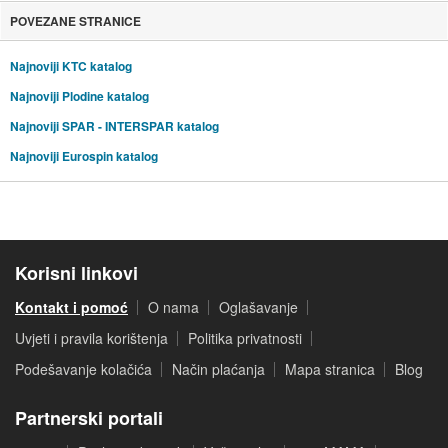
POVEZANE STRANICE
Najnoviji KTC katalog
Najnoviji Plodine katalog
Najnoviji SPAR - INTERSPAR katalog
Najnoviji Eurospin katalog
Korisni linkovi
Kontakt i pomoć
O nama
Oglašavanje
Uvjeti i pravila korištenja
Politika privatnosti
Podešavanje kolačića
Način plaćanja
Mapa stranica
Blog
Partnerski portali