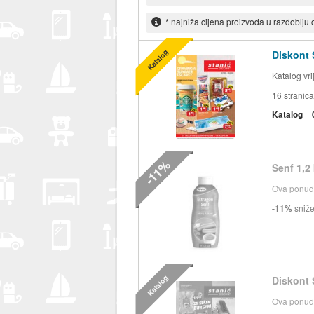
* najniža cijena proizvoda u razdoblju
Katalog
Diskont 
Katalog vr
16
stranica
Katalog
-11%
Senf 1,2
Ova ponuda
-11%
sniž
Katalog
Diskont 
Ova ponuda