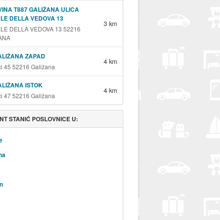
INA T887 GALIŽANA ULICA
LE DELLA VEDOVA 13
3 km
LE DELLA VEDOVA 13 52216
ANA
ALIŽANA ZAPAD
4 km
i 45 52216 Galižana
ALIŽANA ISTOK
4 km
i 47 52216 Galižana
NT STANIĆ POSLOVNICE U:
e
na
n