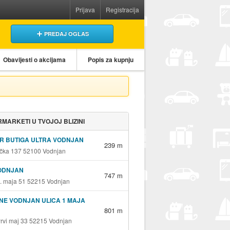
Prijava
Registracija
PREDAJ OGLAS
Obavijesti o akcijama
Popis za kupnju
MARKETI U TVOJOJ BLIZINI
R BUTIGA ULTRA VODNJAN
239 m
čka 137 52100 Vodnjan
VODNJAN
747 m
1. maja 51 52215 Vodnjan
NE VODNJAN ULICA 1 MAJA
801 m
Prvi maj 33 52215 Vodnjan