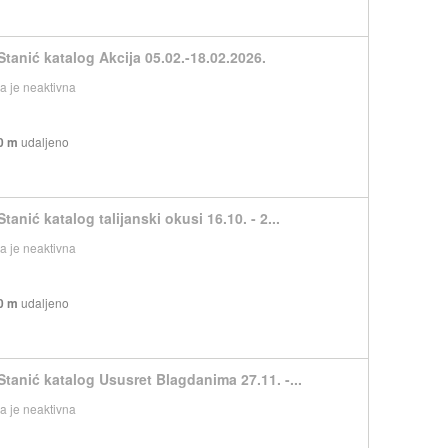
Stanić katalog Akcija 05.02.-18.02.2026.
 je neaktivna
0 m
udaljeno
tanić katalog talijanski okusi 16.10. - 2...
 je neaktivna
0 m
udaljeno
Stanić katalog Ususret Blagdanima 27.11. -...
 je neaktivna