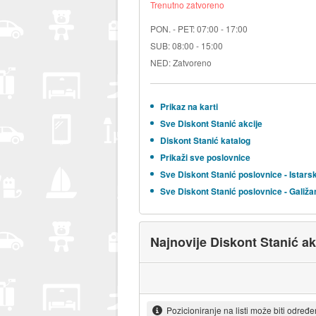
Trenutno zatvoreno
PON. - PET: 07:00 - 17:00
SUB: 08:00 - 15:00
NED: Zatvoreno
Prikaz na karti
Sve Diskont Stanić akcije
Diskont Stanić katalog
Prikaži sve poslovnice
Sve Diskont Stanić poslovnice - Istars
Sve Diskont Stanić poslovnice - Galiža
Najnovije Diskont Stanić ak
Pozicioniranje na listi može biti određ