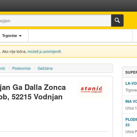
Trgovine
. Ako nije točna,
možeš ju promijeniti
.
anić
Poslovnice
Galižana
SUPER
LA-VO
jan Ga Dalla Zonca
Trgova
bb, 52215 Vodnjan
INA 
Ulica 
PLODI
33
Ulica 