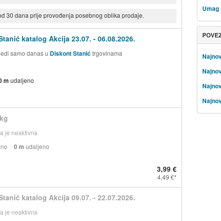
Umag
 od 30 dana prije provođenja posebnog oblika prodaje.
POVE
Stanić katalog Akcija 23.07. - 06.08.2026.
ijedi samo danas u
Diskont Stanić
trgovinama
Najnov
Najnov
0 m
udaljeno
Najnov
Najnov
 kg
 je neaktivna
eno
0 m
udaljeno
3,99 €
4,49 €
Stanić katalog Akcija 09.07. - 22.07.2026.
 je neaktivna