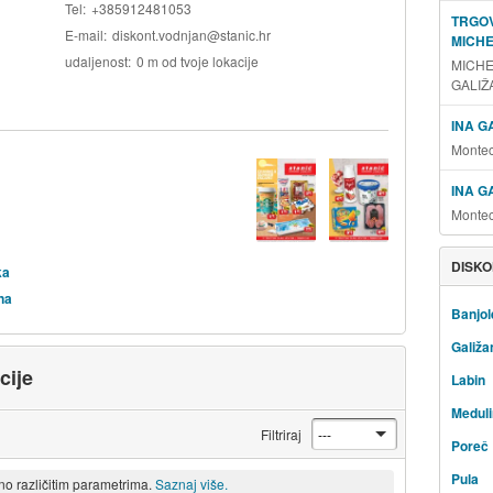
Tel
+385912481053
TRGOV
E-mail
diskont.vodnjan@stanic.hr
MICHE
udaljenost
0 m od tvoje lokacije
MICHE
GALIŽ
INA G
Montec
INA G
Montec
DISKO
ka
na
Banjol
Galiža
cije
Labin
Meduli
Filtriraj
Poreč
Pula
eno različitim parametrima.
Saznaj više.