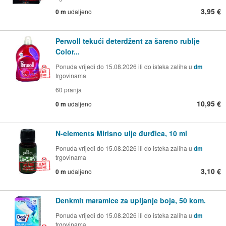
3,95 €
0 m
udaljeno
Perwoll tekući deterdžent za šareno rublje
Color...
Ponuda vrijedi do 15.08.2026 ili do isteka zaliha u
dm
trgovinama
60 pranja
10,95 €
0 m
udaljeno
N-elements Mirisno ulje đurđica, 10 ml
Ponuda vrijedi do 15.08.2026 ili do isteka zaliha u
dm
trgovinama
3,10 €
0 m
udaljeno
Denkmit maramice za upijanje boja, 50 kom.
Ponuda vrijedi do 15.08.2026 ili do isteka zaliha u
dm
trgovinama