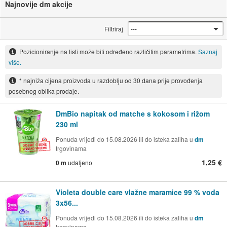
Najnovije dm akcije
Filtriraj
Pozicioniranje na listi može biti određeno različitim parametrima.
Saznaj
više.
* najniža cijena proizvoda u razdoblju od 30 dana prije provođenja
posebnog oblika prodaje.
DmBio napitak od matche s kokosom i rižom
230 ml
Ponuda vrijedi do 15.08.2026 ili do isteka zaliha u
dm
trgovinama
1,25 €
0 m
udaljeno
Violeta double care vlažne maramice 99 % voda
3x56...
Ponuda vrijedi do 15.08.2026 ili do isteka zaliha u
dm
trgovinama