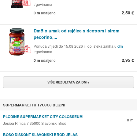
trgovinama
2,50 €
0 m
udaljeno
DmBio umak od rajčice s ricottom i sirom
pecorino,...
Ponuda vrijedi do 15.08.2026 ili do isteka zaliha u
dm
trgovinama
2,95 €
0 m
udaljeno
VIŠE REZULTATA ZA DM +
SUPERMARKETI U TVOJOJ BLIZINI
PLODINE SUPERMARKET CITY COLOSSEUM
0 m
Josipa Rimca 7 35000 Slavonski Brod
BOSO DISKONT SLAVONSKI BROD JELAS