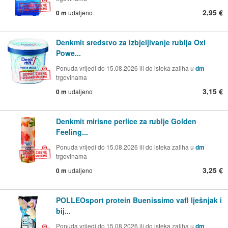
2,95 €
0 m
udaljeno
Denkmit sredstvo za izbjeljivanje rublja Oxi
Powe...
Ponuda vrijedi do 15.08.2026 ili do isteka zaliha u
dm
trgovinama
3,15 €
0 m
udaljeno
Denkmit mirisne perlice za rublje Golden
Feeling...
Ponuda vrijedi do 15.08.2026 ili do isteka zaliha u
dm
trgovinama
3,25 €
0 m
udaljeno
POLLEOsport protein Buenissimo vafl lješnjak i
bij...
Ponuda vrijedi do 15.08.2026 ili do isteka zaliha u
dm