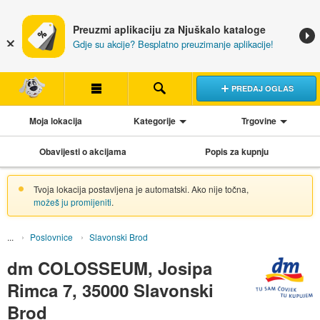
Preuzmi aplikaciju za Njuškalo kataloge
Gdje su akcije? Besplatno preuzimanje aplikacije!
PREDAJ OGLAS
Moja lokacija
Kategorije
Trgovine
Obavijesti o akcijama
Popis za kupnju
Tvoja lokacija postavljena je automatski. Ako nije točna,
možeš ju promijeniti
.
Poslovnice
Slavonski Brod
dm COLOSSEUM, Josipa
Rimca 7, 35000 Slavonski
Brod