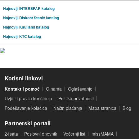
Najnoviji INTERSPAR katalog
Najnoviji Diskont Stanić katalog
Najnoviji Kaufland katalog
Najnoviji KTC katalog
Korisni linkovi
Kontakt i pomoć
O nama
Oglašavanje
Uvjeti i pravila korištenja
Politika privatnosti
Podešavanje kolačića
Način plaćanja
Mapa stranica
Blog
Partnerski portali
24sata
Poslovni dnevnik
Večernji list
missMAMA