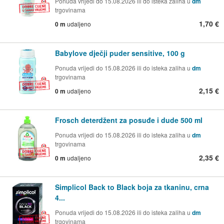
Ponuda vrijedi do 15.08.2026 ili do isteka zaliha u
dm
trgovinama
1,70 €
0 m
udaljeno
Babylove dječji puder sensitive, 100 g
Ponuda vrijedi do 15.08.2026 ili do isteka zaliha u
dm
trgovinama
2,15 €
0 m
udaljeno
Frosch deterdžent za posuđe i dude 500 ml
Ponuda vrijedi do 15.08.2026 ili do isteka zaliha u
dm
trgovinama
2,35 €
0 m
udaljeno
Simplicol Back to Black boja za tkaninu, crna
4...
Ponuda vrijedi do 15.08.2026 ili do isteka zaliha u
dm
trgovinama