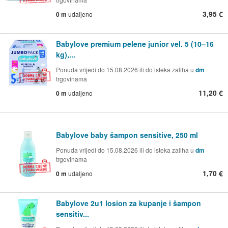
3,95 €
0 m
udaljeno
Babylove premium pelene junior vel. 5 (10–16
kg),...
Ponuda vrijedi do 15.08.2026 ili do isteka zaliha u
dm
trgovinama
11,20 €
0 m
udaljeno
Babylove baby šampon sensitive, 250 ml
Ponuda vrijedi do 15.08.2026 ili do isteka zaliha u
dm
trgovinama
1,70 €
0 m
udaljeno
Babylove 2u1 losion za kupanje i šampon
sensitiv...